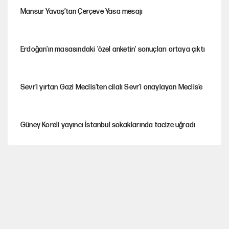
Mansur Yavaş’tan Çerçeve Yasa mesajı
Erdoğan'ın masasındaki 'özel anketin' sonuçları ortaya çıktı
Sevr’i yırtan Gazi Meclis’ten cilalı Sevr’i onaylayan Meclis’e
Güney Koreli yayıncı İstanbul sokaklarında tacize uğradı
YENİ Parti’nin çerçeve yasa kararı belli oldu
YENİ Parti'de 'çerçeve yasa' çatlağı