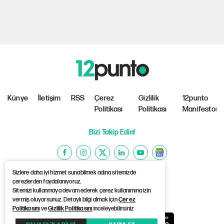
Künye
İletişim
RSS
Çerez
Gizlilik
12punto
Politikası
Politikası
Manifestosu
Bizi Takip Edin!
Sizlere daha iyi hizmet sunabilmek adına sitemizde
çerezlerden faydalanıyoruz.
Sitemizi kullanmaya devam ederek çerez kullanımına izin
©Copyright 2026 12punto
vermiş oluyorsunuz. Detaylı bilgi almak için
Çerez
Politikasını
ve
Gizlilik Politikasını
inceleyebilirsiniz