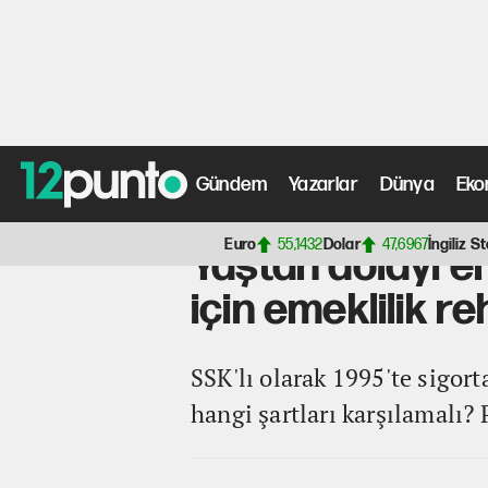
Gündem
Yazarlar
Dünya
Eko
Anasayfa
>
Fotoğraf Galerisi
> Yaştan dolayı emeklilikt
Euro
55,1432
Dolar
47,6967
İngiliz St
Yaştan dolayı e
için emeklilik re
SSK'lı olarak 1995'te sigor
hangi şartları karşılamalı? 