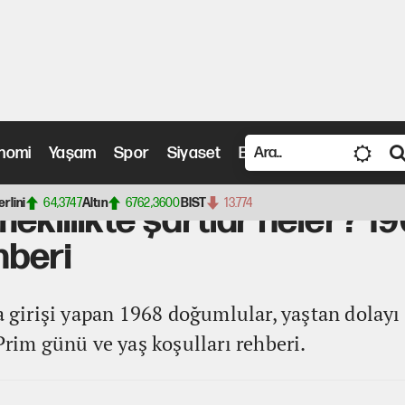
nomi
Yaşam
Spor
Siyaset
Bilim ve Teknoloji
Vide
e şartlar neler? 1968 doğumlular için emeklilik rehberi
erlini
64,3747
Altın
6762,3600
BIST
13.774
meklilikte şartlar neler? 
hberi
ta girişi yapan 1968 doğumlular, yaştan dolayı
Prim günü ve yaş koşulları rehberi.