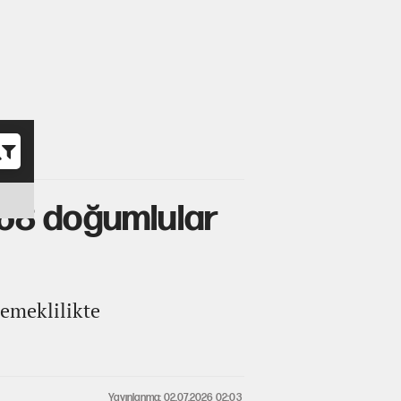
o
1968 doğumlular
 emeklilikte
Yayınlanma: 02.07.2026 02:03