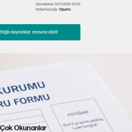
Güncelleme: 02.07.2026 02:08
Haber Kaynağı :
12punto
tiğin kaynaklar arasına ekle!
Çok Okunanlar