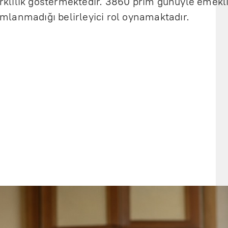
farklılık göstermektedir. 3860 prim günüyle emek
lanmadığı belirleyici rol oynamaktadır.