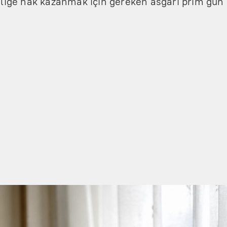
liliğe hak kazanmak için gereken asgari prim gün