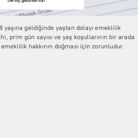
Derviş, geldinse vur!
Görünen bütçe, bütçe dışı riskler ve
hazineyi bekleyen yük
58 yaşına geldiğinde yaştan dolayı emeklilik
ihi, prim gün sayısı ve yaş koşullarının bir arada
İsrail’in Kürt planı
emeklilik hakkının doğması için zorunludur.
Sahibinden satılık pasaport
AKP’ye geçen belediye başkanları için
dikkat çeken yorum