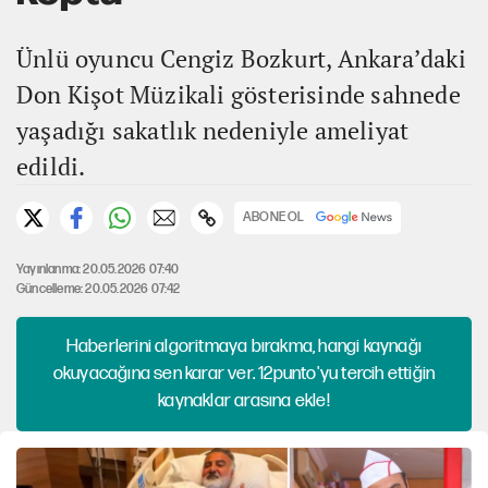
Ünlü oyuncu Cengiz Bozkurt, Ankara’daki
Don Kişot Müzikali gösterisinde sahnede
yaşadığı sakatlık nedeniyle ameliyat
edildi.
ABONE OL
Yayınlanma: 20.05.2026 07:40
Güncelleme: 20.05.2026 07:42
Haberlerini algoritmaya bırakma, hangi kaynağı
okuyacağına sen karar ver. 12punto'yu tercih ettiğin
kaynaklar arasına ekle!