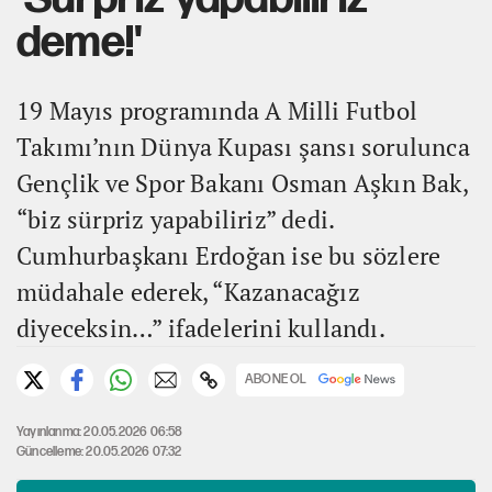
deme!'
19 Mayıs programında A Milli Futbol
Takımı’nın Dünya Kupası şansı sorulunca
Gençlik ve Spor Bakanı Osman Aşkın Bak,
“biz sürpriz yapabiliriz” dedi.
Cumhurbaşkanı Erdoğan ise bu sözlere
müdahale ederek, “Kazanacağız
diyeceksin…” ifadelerini kullandı.
ABONE OL
Yayınlanma: 20.05.2026 06:58
Güncelleme: 20.05.2026 07:32