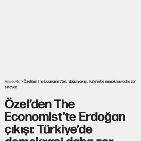
NADEZHDA gemisi Türkiye'ye geldi
Miras kalan taşınmazların satışında yeni model
Avrupa'nın çöpü için Çukurova'yı ve Akdeniz'i
feda etmeye değer mi?
30’dan fazla belediye başkanı AKP'ye geçiyor
Anasayfa
> Özel’den The Economist’te Erdoğan çıkışı: Türkiye’de demokrasi daha zor
sınavda
Özel’den The
Economist’te Erdoğan
çıkışı: Türkiye’de