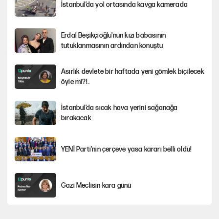
İstanbul’da yol ortasında kavga kamerada
Erdal Beşikçioğlu'nun kızı babasının
tutuklanmasının ardından konuştu
Asırlık devlete bir haftada yeni gömlek biçilecek
öyle mi?!..
İstanbul’da sıcak hava yerini sağanağa
bırakacak
YENİ Parti'nin çerçeve yasa kararı belli oldu!
Gazi Meclisin kara günü
Karadeniz’de dron saldırısına uğrayan