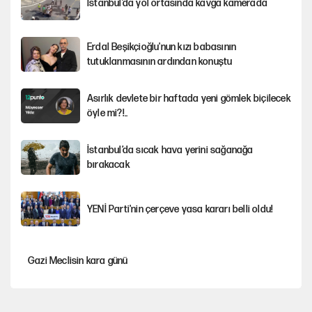
İstanbul’da yol ortasında kavga kamerada
Erdal Beşikçioğlu'nun kızı babasının
tutuklanmasının ardından konuştu
Asırlık devlete bir haftada yeni gömlek biçilecek
öyle mi?!..
İstanbul’da sıcak hava yerini sağanağa
bırakacak
YENİ Parti'nin çerçeve yasa kararı belli oldu!
Gazi Meclisin kara günü
Karadeniz’de dron saldırısına uğrayan NADEZHDA gemisi