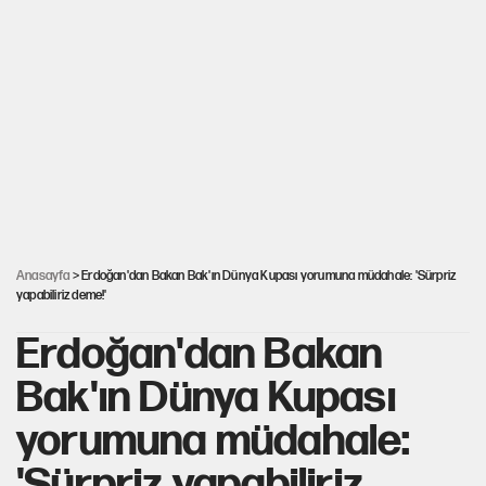
Türkiye'ye geldi
Miras kalan taşınmazların satışında yeni model
Avrupa'nın çöpü için Çukurova'yı ve Akdeniz'i feda etmeye
değer mi?
30’dan fazla belediye başkanı AKP'ye geçiyor
Anasayfa
> Erdoğan'dan Bakan Bak'ın Dünya Kupası yorumuna müdahale: 'Sürpriz
yapabiliriz deme!'
Erdoğan'dan Bakan
Bak'ın Dünya Kupası
yorumuna müdahale:
'Sürpriz yapabiliriz