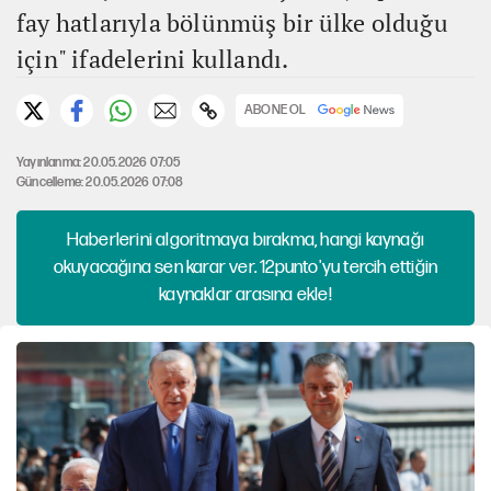
fay hatlarıyla bölünmüş bir ülke olduğu
için" ifadelerini kullandı.
ABONE OL
Yayınlanma: 20.05.2026 07:05
Güncelleme: 20.05.2026 07:08
Haberlerini algoritmaya bırakma, hangi kaynağı
okuyacağına sen karar ver. 12punto'yu tercih ettiğin
kaynaklar arasına ekle!