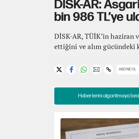
DİSK-AR: Asgari
bin 986 TL’ye ul
DİSK-AR, TÜİK’in haziran v
ettiğini ve alım gücündeki 
ABONE OL
Haberlerini algoritmaya bıra