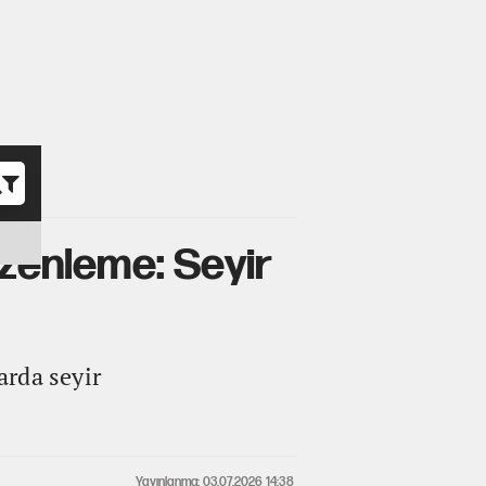
o
üzenleme: Seyir
arda seyir
Yayınlanma: 03.07.2026 14:38