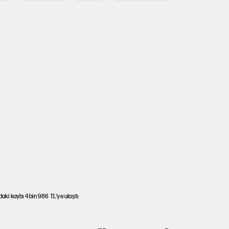
aki kaybı 4 bin 986 TL’ye ulaştı