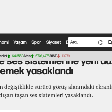
nomi
Yaşam
Spor
Siyaset
Bilim ve Teknoloji
Vide
 sistemlerine yeni düzenleme: Seyir halinde video izlemek yasaklandı
erlini
64,3553
Altın
6746,4475
BIST
13.779
ve ses sistemlerine yeni d
zlemek yasaklandı
 değişiklikle sürücü görüş alanındaki ekranl
dışarı taşan ses sistemleri yasaklandı.