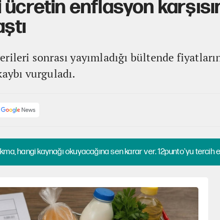
 ücretin enflasyon karşısı
aştı
erileri sonrası yayımladığı bültende fiyatlar
kaybı vurguladı.
kma, hangi kaynağı okuyacağına sen karar ver. 12punto'yu tercih et