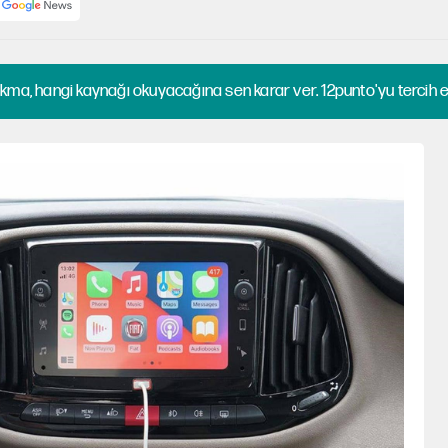
kma, hangi kaynağı okuyacağına sen karar ver. 12punto'yu tercih et