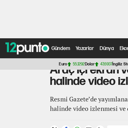
Gündem
Yazarlar
Dünya
Eko
Anasayfa
>
Otomotiv Haberleri
> Araç içi ekran ve ses
Euro
55,1292
Dolar
47,6937
İngiliz St
Araç içi ekran 
halinde video i
Resmi Gazete’de yayımlanan
halinde video izlenmesi ve 