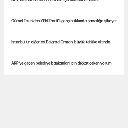
Gürsel Tekin'den YENİ Parti’li genç hakkında savcılığa şikayet
İstanbul’un ciğerleri Belgrad Ormanı büyük tehlike altında
AKP’ye geçen belediye başkanları için dikkat çeken yorum
İtalya, askıya aldığı İspanya ile Schengen uygulaması için
tarih verdi
Salah’ın Trabzonspor alacakları için haciz süreci
Cem Gürdeniz'den 'Mekke Ortak Savunma Anlaşması' için