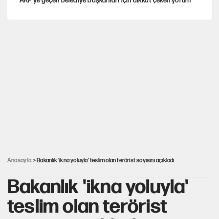
AKP’ye geçen belediye başkanları için dikkat çeken yorum
İtalya, askıya aldığı İspanya ile Schengen uygulaması için
tarih verdi
Salah’ın Trabzonspor alacakları için haciz süreci
Cem Gürdeniz'den 'Mekke Ortak Savunma Anlaşması' için
kritik uyarı
Ahbap Derneği için fesih davası açıldı
Anasayfa
> Bakanlık 'ikna yoluyla' teslim olan terörist sayısını açıkladı
Bakanlık 'ikna yoluyla'
teslim olan terörist