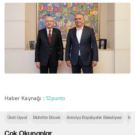
Haber Kaynağı :
12punto
Ümit Uysal
Muhittin Böcek
Antalya Büyükşehir Belediyesi
Mur
Çok Okunanlar