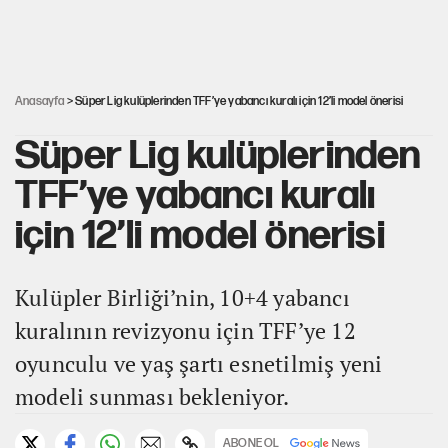
kritik uyarı
Ahbap Derneği için fesih davası açıldı
Anasayfa
> Süper Lig kulüplerinden TFF’ye yabancı kuralı için 12’li model önerisi
Süper Lig kulüplerinden
TFF’ye yabancı kuralı
için 12’li model önerisi
Kulüpler Birliği’nin, 10+4 yabancı
kuralının revizyonu için TFF’ye 12
oyunculu ve yaş şartı esnetilmiş yeni
modeli sunması bekleniyor.
ABONE OL