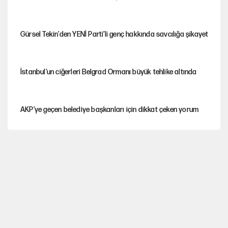
Gürsel Tekin'den YENİ Parti’li genç hakkında savcılığa şikayet
İstanbul’un ciğerleri Belgrad Ormanı büyük tehlike altında
AKP’ye geçen belediye başkanları için dikkat çeken yorum
İtalya, askıya aldığı İspanya ile Schengen uygulaması için
tarih verdi
Salah’ın Trabzonspor alacakları için haciz süreci
Cem Gürdeniz'den 'Mekke Ortak Savunma Anlaşması' için
kritik uyarı