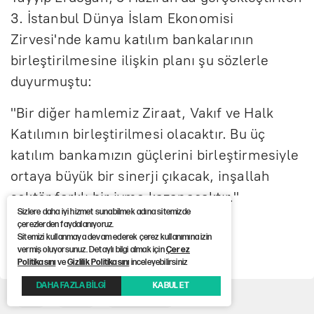
3. İstanbul Dünya İslam Ekonomisi
Zirvesi'nde kamu katılım bankalarının
birleştirilmesine ilişkin planı şu sözlerle
duyurmuştu:
"Bir diğer hamlemiz Ziraat, Vakıf ve Halk
Katılımın birleştirilmesi olacaktır. Bu üç
katılım bankamızın güçlerini birleştirmesiyle
ortaya büyük bir sinerji çıkacak, inşallah
sektör farklı bir ivme kazanacaktır."
Sizlere daha iyi hizmet sunabilmek adına sitemizde
çerezlerden faydalanıyoruz.
Sitemizi kullanmaya devam ederek çerez kullanımına izin
Haber Kaynağı :
12punto
vermiş oluyorsunuz. Detaylı bilgi almak için
Çerez
Politikasını
ve
Gizlilik Politikasını
inceleyebilirsiniz
DAHA FAZLA BİLGİ
KABUL ET
banka
Ekonomi
katılım bankası