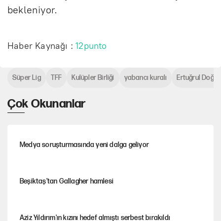
bekleniyor.
Haber Kaynağı :
12punto
Süper Lig
TFF
Kulüpler Birliği
yabancı kuralı
Ertuğrul Doğa
Çok Okunanlar
Medya soruşturmasında yeni dalga geliyor
Beşiktaş’tan Gallagher hamlesi
Aziz Yıldırım'ın kızını hedef almıştı serbest bırakıldı