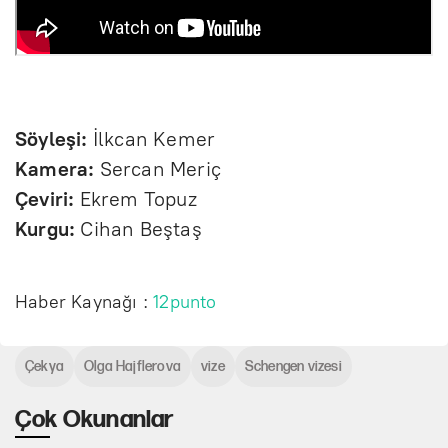
Söyleşi:
İlkcan Kemer
Kamera:
Sercan Meriç
Çeviri:
Ekrem Topuz
Kurgu:
Cihan Beştaş
Haber Kaynağı :
12punto
Çekya
Olga Hajflerova
vize
Schengen vizesi
Çok Okunanlar