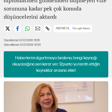
diplomasiden gündemden düşmeyen vize
sorununa kadar pek çok konuda
düşüncelerini aktardı
ABONE OL
Yayınlanma: 02.07.2026 15:55
Güncelleme: 02.07.2026 16:54
Haberlerini algoritmaya bırakma, hangi kaynağı
okuyacağına sen karar ver. 12punto'yu tercih ettiğin
kaynaklar arasına ekle!