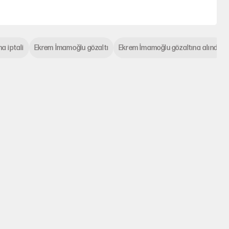
a iptali
Ekrem İmamoğlu gözaltı
Ekrem İmamoğlu gözaltına alındı