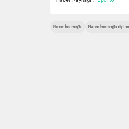
Haber Kaynağı :
12punto
Ekrem İmamoğlu
Ekrem İmamoğlu diplom