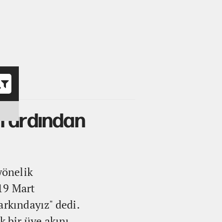
o
n ardından
yönelik
19 Mart
arkındayız" dedi.
 bir üye akını