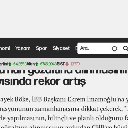
nomi
Yaşam
Spor
Siyaset
Bilim ve Teknoloji
Vide
altına alınmasının ardından CHP'nin üye sayısında rekor artış
erlini
64,3553
Altın
6745,9948
BIST
13.779
'nun gözaltına alınmasını
ısında rekor artış
Sayek Böke, İBB Başkanı Ekrem İmamoğlu'na 
perasyonunun zamanlamasına dikkat çekerek, "
e yapılmasının, bilinçli ve planlı olduğunu f
gözaltına alınmasının ardından CHP'ye büyük