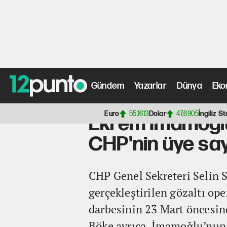
Gündem
Yazarlar
Dünya
Eko
Anasayfa
>
Siyaset Haberleri
> Ekrem İmamoğlu'nun göz
Euro
55,1613
Dolar
47,6905
İngiliz St
Ekrem İmamoğlu
CHP'nin üye say
CHP Genel Sekreteri Selin 
gerçekleştirilen gözaltı o
darbesinin 23 Mart öncesind
Böke ayrıca, İmamoğlu’nun 