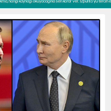
kma, hangi kaynağı okuyacağına sen karar ver. 12punto'yu tercih et