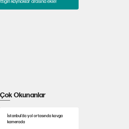
tiğin kaynaklar arasına ekle!
Çok Okunanlar
İstanbul’da yol ortasında kavga
kamerada