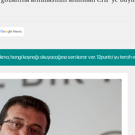
kma, hangi kaynağı okuyacağına sen karar ver. 12punto'yu tercih et