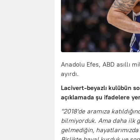
Anadolu Efes, ABD asıllı mil
ayırdı.
Lacivert-beyazlı kulübün s
açıklamada şu ifadelere yer 
"2018'de aramıza katıldığın
bilmiyorduk. Ama daha ilk
gelmediğin, hayatlarımızda 
Birlikte hayal kurduk ve so