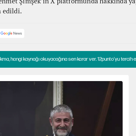
hmet Şimşek’in X platformunda hakkında yapı
 edildi.
kma, hangi kaynağı okuyacağına sen karar ver. 12punto'yu tercih et