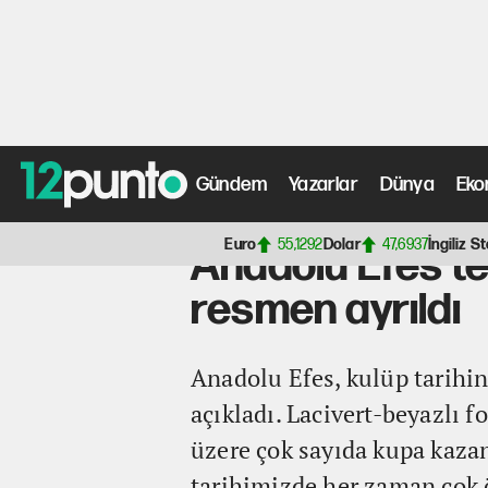
Gündem
Yazarlar
Dünya
Eko
Anasayfa
>
Spor Haberleri
> Anadolu Efes'te bir devir s
Euro
55,1292
Dolar
47,6937
İngiliz St
Anadolu Efes'te 
resmen ayrıldı
Anadolu Efes, kulüp tarihin
açıkladı. Lacivert-beyazlı
üzere çok sayıda kupa kazan
tarihimizde her zaman çok öz