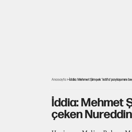
Anasayfa
> İddia: Mehmet Şimşek 'istifa' paylaşımını b
İddia: Mehmet Şi
çeken Nureddin 