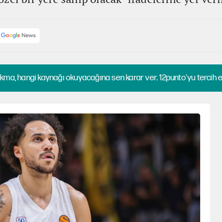
kma, hangi kaynağı okuyacağına sen karar ver. 12punto'yu tercih et