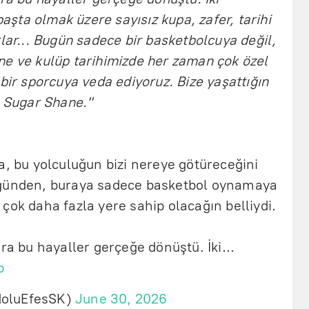
ta olmak üzere sayısız kupa, zafer, tarihi
rlar... Bugün sadece bir basketbolcuya değil,
ne ve kulüp tarihimizde her zaman çok özel
 bir sporcuya veda ediyoruz. Bize yaşattığın
r Sugar Shane."
a, bu yolculuğun bizi nereye götüreceğini
 günden, buraya sadece basketbol oynamaya
çok daha fazla yere sahip olacağın belliydi.
nra bu hayaller gerçeğe dönüştü. İki…
p
doluEfesSK)
June 30, 2026