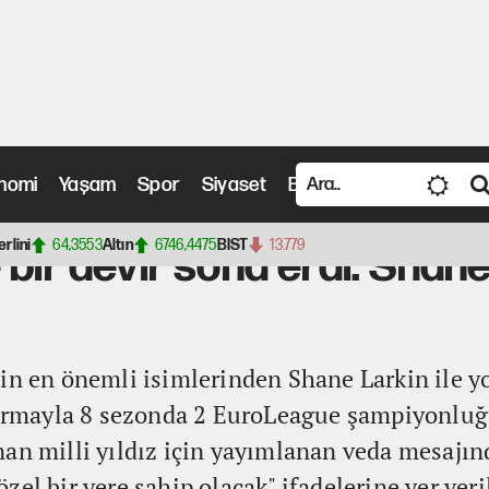
nomi
Yaşam
Spor
Siyaset
Bilim ve Teknoloji
Vide
ona erdi: Shane Larkin ile yollar resmen ayrıldı
erlini
64,3553
Altın
6746,4475
BIST
13.779
bir devir sona erdi: Shane 
in en önemli isimlerinden Shane Larkin ile yo
 formayla 8 sezonda 2 EuroLeague şampiyonlu
an milli yıldız için yayımlanan veda mesajın
el bir yere sahip olacak" ifadelerine yer veri