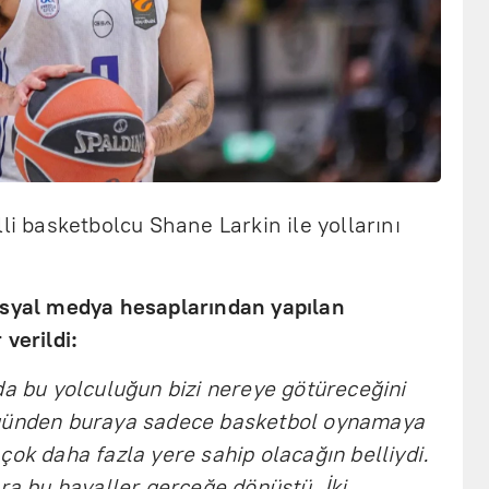
li basketbolcu Shane Larkin ile yollarını
osyal medya hesaplarından yapılan
verildi:
da bu yolculuğun bizi nereye götüreceğini
 günden buraya sadece basketbol oynamaya
çok daha fazla yere sahip olacağın belliydi.
nra bu hayaller gerçeğe dönüştü. İki