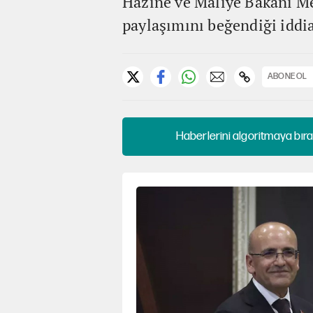
Hazine ve Maliye Bakanı Me
paylaşımını beğendiği iddia
ABONE OL
Haberlerini algoritmaya bıra