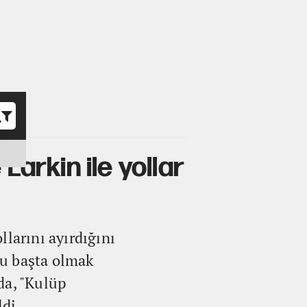
o
Larkin ile yollar
llarını ayırdığını
ğu başta olmak
da, "Kulüp
ldi.