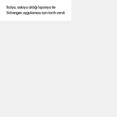
İtalya, askıya aldığı İspanya ile
Schengen uygulaması için tarih verdi
Salah’ın Trabzonspor alacakları için
haciz süreci
Cem Gürdeniz'den 'Mekke Ortak
Savunma Anlaşması' için kritik uyarı
CHP-Yeni Parti tartışmasının arkasına
gizlenen tarihsel süreç
Trend; Eğilim, Akım, Gidişat…