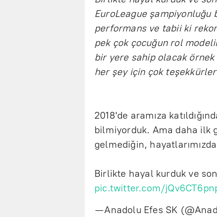
EuroLeague şampiyonluğu baş
performans ve tabii ki reko
pek çok çocuğun rol modeli
bir yere sahip olacak örnek
her şey için çok teşekkürle
2018'de aramıza katıldığınd
bilmiyorduk. Ama daha ilk
gelmediğin, hayatlarımızda 
Birlikte hayal kurduk ve so
pic.twitter.com/jQv6CT6pn
— Anadolu Efes SK (@Ana