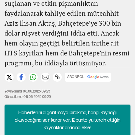
suçlanan ve etkin pişmanlıktan
faydalanarak tahliye edilen müteahhit
Aziz İhsan Aktaş, Bahçetepe’ye 300 bin
dolar rüşvet verdiğini iddia etti. Ancak
hem olayın geçtiği belirtilen tarihe ait
HTS kayıtları hem de Bahçetepe’nin resmi
programı, bu iddiayla örtüşmüyor.
ABONE OL
Yayınlanma: 08.06.2025 09:25
Güncelleme: 08.06.2025 09:25
Haberlerini algoritmaya bırakma, hangi kaynağı
okuyacağına sen karar ver. 12punto'yu tercih ettiğin
kaynaklar arasına ekle!