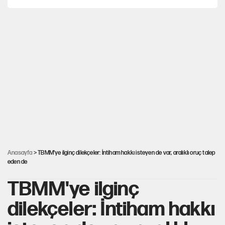
Gazeteler çerçeve yasayı nasıl gördü?
Hayye ale’s-SALAH, Hayye ale’l-felâh
ABD ekonomisi ve NATO’nun işlevi
Ağustos ayında emekli promosyonları güncellendi
Anasayfa
> TBMM'ye ilginç dilekçeler: İntiham hakkı isteyen de var, aralıklı oruç talep
eden de
TBMM'ye ilginç
dilekçeler: İntiham hakkı