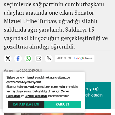
seçimlerde sağ partinin cumhurbaşkanı
adayları arasında öne çıkan Senatör
Miguel Uribe Turbay, uğradığı silahlı
saldırıda ağır yaralandı. Saldırıyı 15
yaşındaki bir çocuğun gerçekleştirdiği ve
gözaltına alındığı öğrenildi.
ABONE OL
Yayınlanma: 08.06.2025 08:11
Güncelleme: 08.06.2025 08:25
Sizlere daha iyi hizmet sunabilmek adına sitemizde
çerezlerden faydalanıyoruz.
Sitemizi kullanmaya devam ederek çerez kullanımına izin
Haberlerini algoritmaya bırakma, hangi kaynağı
vermiş oluyorsunuz. Detaylı bilgi almak için
Çerez
okuyacağına sen karar ver. 12punto'yu tercih ettiğin
Politikasını
ve
Gizlilik Politikasını
inceleyebilirsiniz
kaynaklar arasına ekle!
DAHA FAZLA BİLGİ
KABUL ET