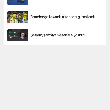
Fenerbahçe kazandı, ülke puanı güncellendi
Şezlong, şemsiye meselesi siyasidir!
Gazeteler çerçeve yasayı nasıl gördü?
Hayye ale’s-SALAH, Hayye ale’l-felâh
ABD ekonomisi ve NATO’nun işlevi
Ağustos ayında emekli promosyonları