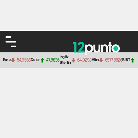
İngiliz
54,9556
47,5836
64,0298
6577,5826
Euro
Dolar
Altın
BIST
Sterlini