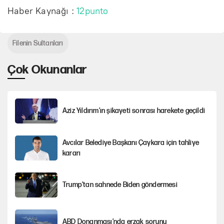
Haber Kaynağı :
12punto
Filenin Sultanları
Çok Okunanlar
Aziz Yıldırım’ın şikayeti sonrası harekete geçildi
Avcılar Belediye Başkanı Çaykara için tahliye
kararı
Trump’tan sahnede Biden göndermesi
ABD Donanması’nda erzak sorunu