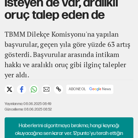
isteyen de var, aralıklı
oruç talep eden de
TBMM Dilekçe Komisyonu'na yapılan
başvurular, geçen yıla göre yüzde 63 artış
gösterdi. Başvurular arasında intikam
hakkı ve aralıklı oruç gibi ilginç talepler
yer aldı.
ABONE OL
Yayınlanma: 08.06.2025 08:49
Güncelleme: 08.06.2025 08:52
Haberlerini algoritmaya bırakma, hangi kaynağı
okuyacağına sen karar ver. 12punto'yu tercih ettiğin