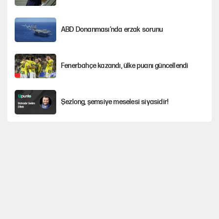
ABD Donanması’nda erzak sorunu
Fenerbahçe kazandı, ülke puanı güncellendi
Şezlong, şemsiye meselesi siyasidir!
Gazeteler çerçeve yasayı nasıl gördü?
Hayye ale’s-SALAH, Hayye ale’l-felâh
ABD ekonomisi ve NATO’nun işlevi