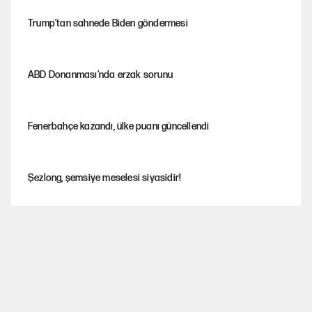
Trump’tan sahnede Biden göndermesi
ABD Donanması’nda erzak sorunu
Fenerbahçe kazandı, ülke puanı güncellendi
Şezlong, şemsiye meselesi siyasidir!
Gazeteler çerçeve yasayı nasıl gördü?
Hayye ale’s-SALAH, Hayye ale’l-felâh