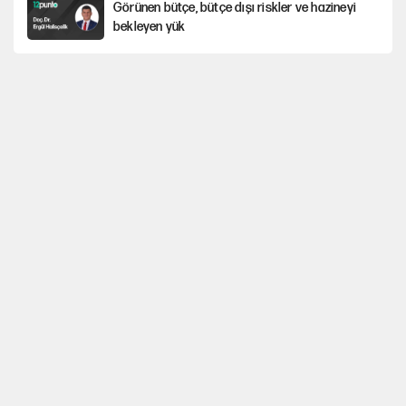
Görünen bütçe, bütçe dışı riskler ve hazineyi
bekleyen yük
İsrail’in Kürt planı
Yeni Parti'ye eski program: Ey Kemal Derviş,
geldinse vur!
AKP’li üç belediyeye operasyon hazırlığı!
İlkay Çiçek’in eşinden yazışma iddialarına yanıt