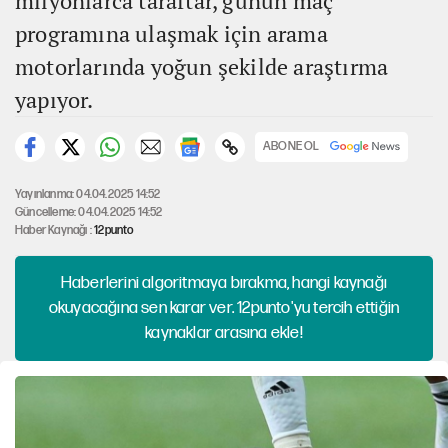
milyonlarca taraftar, günün maç
programına ulaşmak için arama
motorlarında yoğun şekilde araştırma
yapıyor.
ABONE OL
Yayınlanma: 04.04.2025 14:52
Güncelleme: 04.04.2025 14:52
Haber Kaynağı :
12punto
Haberlerini algoritmaya bırakma, hangi kaynağı
okuyacağına sen karar ver. 12punto'yu tercih ettiğin
kaynaklar arasına ekle!