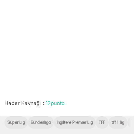
Haber Kaynağı :
12punto
Süper Lig
Bundesliga
İngiltere Premier Lig
TFF
tff 1. lig
m