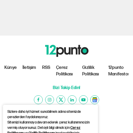
Künye
İletişim
RSS
Çerez
Gizlilik
12punto
Politikası
Politikası
Manifestosu
Bizi Takip Edin!
Sizlere daha iyi hizmet sunabilmek adına sitemizde
çerezlerden faydalanıyoruz.
Sitemizi kullanmaya devam ederek çerez kullanımına izin
©Copyright 2026 12punto
vermiş oluyorsunuz. Detaylı bilgi almak için
Çerez