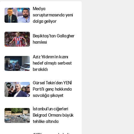
Medya
soruşturmasında yeni
dalga geliyor
Beşiktaş’tan Gallagher
hamlesi
Aziz Yıldırım'ın kızını
hedef almıştı serbest
bırakıldı
Gürsel Tekin'den YENİ
Parti’li genç hakkında
savcılığa şikayet
İstanbul’un ciğerleri
Belgrad Ormanı büyük
tehlike altında