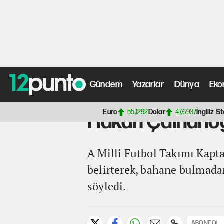
Gündem
Yazarlar
Dünya
Eko
Anasayfa
>
Spor Haberleri
> Hakan Çalhanoğlu: Zor bir
Euro
55,1292
Dolar
47,6937
İngiliz St
Hakan Çalhanoğl
A Milli Futbol Takımı Kapt
belirterek, bahane bulmada
söyledi.
ABONE OL