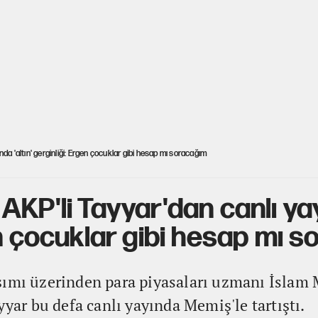
da 'altın' gerginliği: Ergen çocuklar gibi hesap mı soracağım
KP'li Tayyar'dan canlı yayı
en çocuklar gibi hesap mı 
şımı üzerinden para piyasaları uzmanı İslam 
yyar bu defa canlı yayında Memiş'le tartıştı.