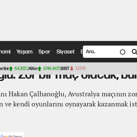
nomi
Yaşam
Spor
Siyaset
Bilim ve Teknoloji
Vide
 maç olacak, bunun farkındayız
erlini
64,3553
Altın
6746,4475
BIST
13.779
u: Zor bir maç olacak, bu
anı Hakan Çalhanoğlu, Avustralya maçının zor
n ve kendi oyunlarını oynayarak kazanmak ist