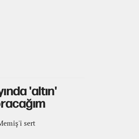
nda 'altın'
soracağım
Memiş'i sert