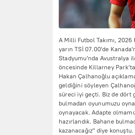
A Milli Futbol Takımı, 202
yarın TSİ 07.00'de Kanada
Stadyumu'nda Avustralya il
öncesinde Killarney Park’t
Hakan Çalhanoğlu açıklama
geldiğini söyleyen Çalhanoğ
süreci iyi geçti. Biz de dört
bulmadan oyunumuzu oynama
oynayacak. Adapte olmamız 
hazırlandık. Bahane bulma
kazanacağız" diye konuştu.