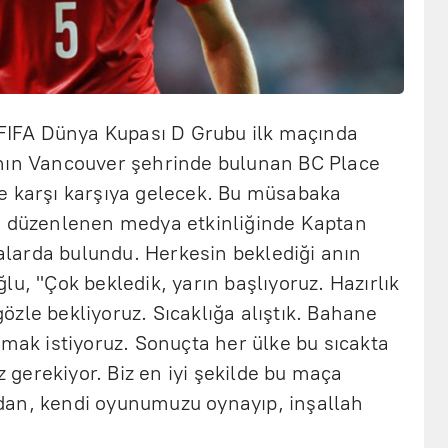
6 FIFA Dünya Kupası D Grubu ilk maçında
'nın Vancouver şehrinde bulunan BC Place
e karşı karşıya gelecek. Bu müsabaka
a düzenlenen medya etkinliğinde Kaptan
larda bulundu. Herkesin beklediği anın
lu, "Çok bekledik, yarın başlıyoruz. Hazırlık
 gözle bekliyoruz. Sıcaklığa alıştık. Bahane
k istiyoruz. Sonuçta her ülke bu sıcakta
gerekiyor. Biz en iyi şekilde bu maça
dan, kendi oyunumuzu oynayıp, inşallah