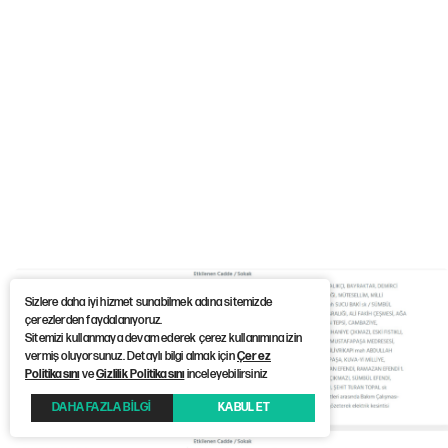
Sizlere daha iyi hizmet sunabilmek adına sitemizde
çerezlerden faydalanıyoruz.
Sitemizi kullanmaya devam ederek çerez kullanımına izin
vermiş oluyorsunuz. Detaylı bilgi almak için
Çerez
Politikasını
ve
Gizlilik Politikasını
inceleyebilirsiniz
DAHA FAZLA BİLGİ
KABUL ET