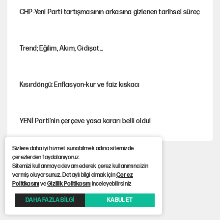
CHP-Yeni Parti tartışmasının arkasına gizlenen tarihsel süreç
Trend; Eğilim, Akım, Gidişat…
Kısırdöngü: Enflasyon-kur ve faiz kıskacı
YENİ Parti'nin çerçeve yasa kararı belli oldu!
Sizlere daha iyi hizmet sunabilmek adına sitemizde
Dört yaşındaki oğlunun katili ile 3 gün sonra nikâh masasına
çerezlerden faydalanıyoruz.
oturdu
Sitemizi kullanmaya devam ederek çerez kullanımına izin
vermiş oluyorsunuz. Detaylı bilgi almak için
Çerez
Politikasını
ve
Gizlilik Politikasını
inceleyebilirsiniz
İstanbul’da sıcak hava yerini sağanağa bırakacak
DAHA FAZLA BİLGİ
KABUL ET