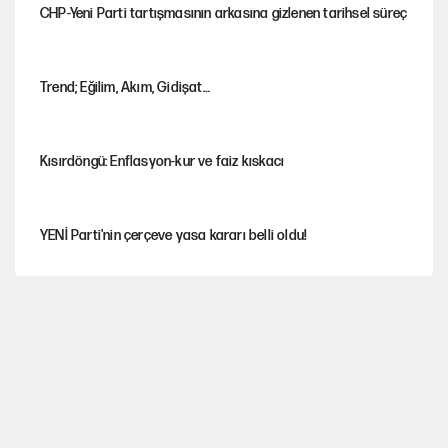
CHP-Yeni Parti tartışmasının arkasına gizlenen tarihsel süreç
Trend; Eğilim, Akım, Gidişat…
Kısırdöngü: Enflasyon-kur ve faiz kıskacı
YENİ Parti'nin çerçeve yasa kararı belli oldu!
Dört yaşındaki oğlunun katili ile 3 gün sonra nikâh masasına
oturdu
İstanbul’da sıcak hava yerini sağanağa bırakacak