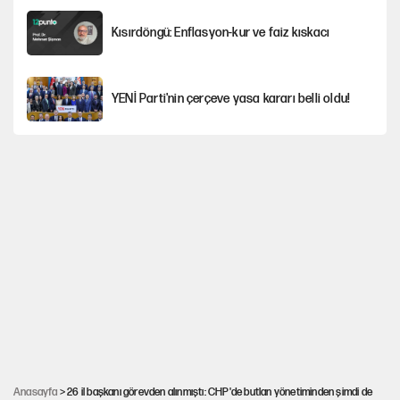
Kısırdöngü: Enflasyon-kur ve faiz kıskacı
YENİ Parti'nin çerçeve yasa kararı belli oldu!
Dört yaşındaki oğlunun katili ile 3 gün sonra
nikâh masasına oturdu
İstanbul’da sıcak hava yerini sağanağa
bırakacak
Nesil Yaratmak
Şort giyen genç kadına bastonla saldırı
Anasayfa
> 26 il başkanı görevden alınmıştı: CHP'de butlan yönetiminden şimdi de