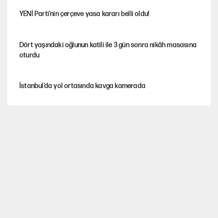
YENİ Parti'nin çerçeve yasa kararı belli oldu!
Dört yaşındaki oğlunun katili ile 3 gün sonra nikâh masasına
oturdu
İstanbul’da yol ortasında kavga kamerada
Nesil Yaratmak
Şort giyen genç kadına bastonla saldırı
Miras kalan taşınmazların satışında yeni model