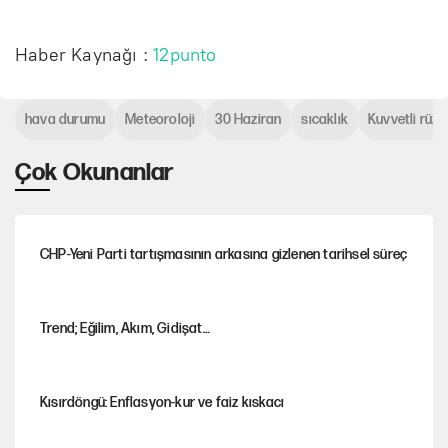
Haber Kaynağı :
12punto
hava durumu
Meteoroloji
30 Haziran
sıcaklık
Kuvvetli rüzg
Çok Okunanlar
CHP-Yeni Parti tartışmasının arkasına gizlenen tarihsel süreç
Trend; Eğilim, Akım, Gidişat…
Kısırdöngü: Enflasyon-kur ve faiz kıskacı