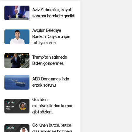
Aziz Yıldırım’ın şikayeti
sonrası harekete geçildi
Avcılar Belediye
Başkanı Çaykara için
tahliye kararı
Trump’tan sahnede
Biden göndermesi
ABD Donanması’nda
erzak sorunu
Gazi’den
milletvekillerine kurşun
gibi sözler!..
Görünen bütçe, bütçe
dışı riskler ve hazineyi