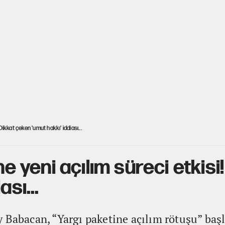
Dikkat çeken 'umut hakkı' iddiası...
'ne yeni açılım süreci etkis
ası...
 Babacan, “Yargı paketine açılım rötuşu” başl