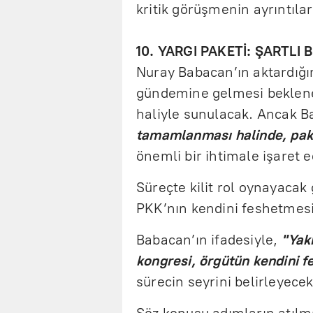
kritik görüşmenin ayrıntıları
10. YARGI PAKETİ: ŞARTLI 
Nuray Babacan’ın aktardığ
gündemine gelmesi beklene
haliyle sunulacak. Ancak 
tamamlanması halinde, pake
önemli bir ihtimale işaret e
Süreçte kilit rol oynayacak
PKK’nın kendini feshetmesi 
Babacan’ın ifadesiyle,
"Yak
kongresi, örgütün kendini fe
sürecin seyrini belirleyecek
Söz konusu adımların atılm