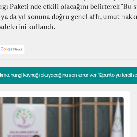
rgı Paketi'nde etkili olacağını belirterek "Bu 
ya da yıl sonuna doğru genel affı, umut hakkı
delerini kullandı.
kma, hangi kaynağı okuyacağına sen karar ver. 12punto'yu tercih et