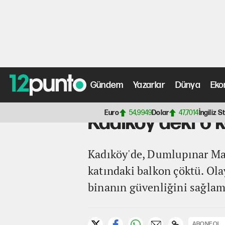
Gündem
Yazarlar
Dünya
Eko
Anasayfa
>
Türkiye Haberleri
> Kadıköy'deki 6 katlı bin
Euro
54,9949
Dolar
47,7014
İngiliz St
Kadıköy'deki 6 
Kadıköy'de, Dumlupınar Maha
katındaki balkon çöktü. Ola
binanın güvenliğini sağlama
ABONE OL