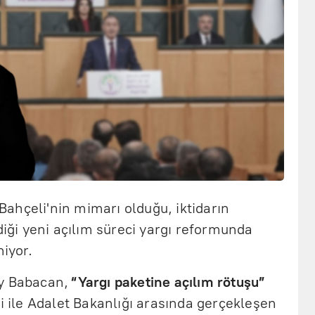
ahçeli'nin mimarı olduğu, iktidarın
diği yeni açılım süreci yargı reformunda
niyor.
ay Babacan,
“Yargı paketine açılım rötuşu”
ti ile Adalet Bakanlığı arasında gerçekleşen