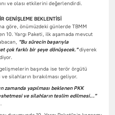
nı ve olası etkilerini değerlendirdi.
BİR GENİŞLEME BEKLENTİSİ
ına göre, önümüzdeki günlerde TBMM
n 10. Yargı Paketi, ilk aşamada mevcut
Babacan,
"Bu sürecin başarıyla
t çok farklı bir şeye dönüşecek."
diyerek
diyor.
 gelişmelerin başında ise terör örgütü
ve silahların bırakılması geliyor.
ın zamanda yapılması beklenen PKK
shetmesi ve silahların teslim edilmesi..."
.
ası durumunda 10. Yargı Paketi'nin kapsamı