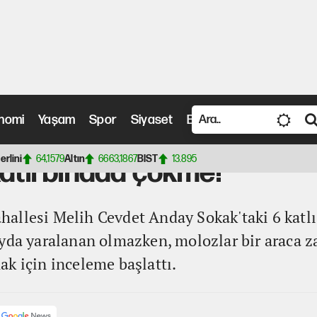
nomi
Yaşam
Spor
Siyaset
Bilim ve Teknoloji
Vide
ada çökme!
erlini
64,1579
Altın
6663,1867
BIST
13.895
katlı binada çökme!
llesi Melih Cevdet Anday Sokak'taki 6 katlı 
yda yaralanan olmazken, molozlar bir araca zar
k için inceleme başlattı.