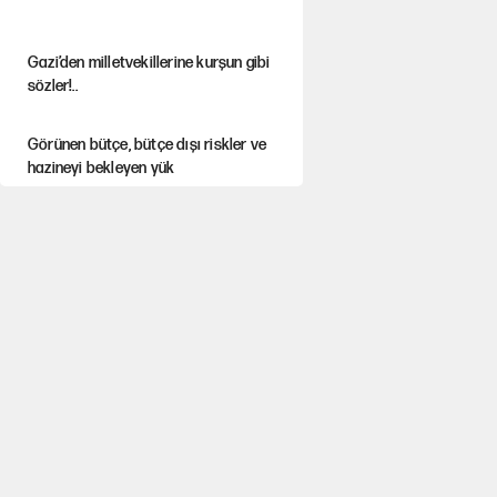
Gazi’den milletvekillerine kurşun gibi
sözler!..
Görünen bütçe, bütçe dışı riskler ve
hazineyi bekleyen yük
MASAK raporunda kim ne kadar
bağış yaptı?
AKP’li üç belediyeye operasyon
hazırlığı!
İsrail’in Kürt planı
İlkay Çiçek’in eşinden yazışma
iddialarına yanıt