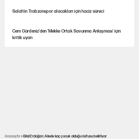
Salah’ın Trabzonspor alacakları için haciz süreci
Cem Gürdeniz'den 'Mekke Ortak Savunma Anlaşması' için
kritik uyarı
CHP-Yeni Parti tartışmasının arkasına gizlenen tarihsel süreç
Trend; Eğilim, Akım, Gidişat…
Kısırdöngü: Enflasyon-kur ve faiz kıskacı
YENİ Parti'nin çerçeve yasa kararı belli oldu!
Anasayfa
> Bilal Erdoğan: Ailede kaç çocuk olduğu nüfusu belirliyor