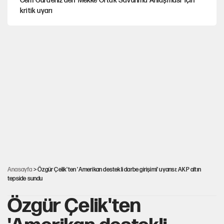
Cem Gürdeniz'den 'Mekke Ortak Savunma Anlaşması' için
kritik uyarı
CHP-Yeni Parti tartışmasının arkasına gizlenen tarihsel süreç
Trend; Eğilim, Akım, Gidişat…
Kısırdöngü: Enflasyon-kur ve faiz kıskacı
YENİ Parti'nin çerçeve yasa kararı belli oldu!
Anasayfa
> Özgür Çelik'ten 'Amerikan destekli darbe girişimi' uyarısı: AKP altın
tepside sundu
Özgür Çelik'ten