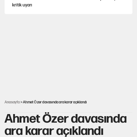
kritik uyarı
CHP-Yeni Parti tartışmasının arkasına gizlenen tarihsel süreç
Trend; Eğilim, Akım, Gidişat…
Kısırdöngü: Enflasyon-kur ve faiz kıskacı
YENİ Parti'nin çerçeve yasa kararı belli oldu!
Anasayfa
> Ahmet Özer davasında ara karar açıklandı
Ahmet Özer davasında
ara karar açıklandı