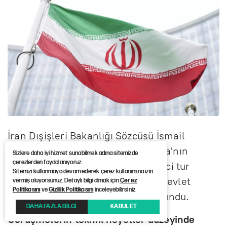
İran Dışişleri Bakanlığı Sözcüsü İsmail
Bekayi, İran ile ABD arasında İtalya'nın
Sizlere daha iyi hizmet sunabilmek adına sitemizde
çerezlerden faydalanıyoruz.
başkenti Roma'da yürütülen beşinci tur
Sitemizi kullanmaya devam ederek çerez kullanımına izin
dolaylı müzakerelere ilişkin İran Devlet
vermiş oluyorsunuz. Detaylı bilgi almak için
Çerez
Politikasını
ve
Gizlilik Politikasını
inceleyebilirsiniz
Televizyonu'na açıklamalarda bulundu.
DAHA FAZLA BİLGİ
KABUL ET
Görüşmelerin teknik heyetler düzeyinde