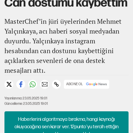
Can dostumu kaybettim
MasterChef’in jüri üyelerinden Mehmet
Yalçınkaya, acı haberi sosyal medyadan
duyurdu. Yalçınkaya instagram
hesabından can dostunu kaybettiğini
açıklarken sevenleri de ona destek
mesajları attı.
ABONE OL
Yayınlanma: 23.05.2025 19:01
Güncelleme: 23.05.2025 19:01
Haberlerini algoritmaya bırakma, hangi kaynağı
okuyacağına sen karar ver. 12punto'yu tercih ettiğin