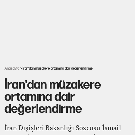
Trend; Eğilim, Akım, Gidişat…
Kısırdöngü: Enflasyon-kur ve faiz kıskacı
YENİ Parti'nin çerçeve yasa kararı belli oldu!
Anasayfa
> İran'dan müzakere ortamına dair değerlendirme
İran'dan müzakere
ortamına dair
değerlendirme
İran Dışişleri Bakanlığı Sözcüsü İsmail