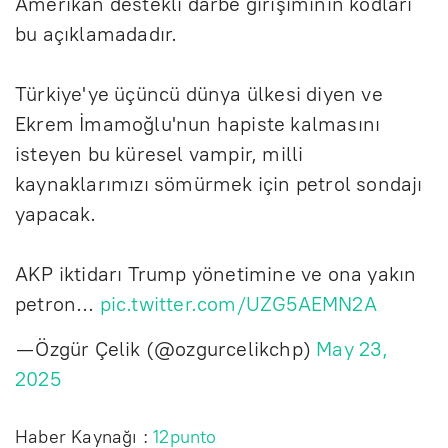
Amerikan destekli darbe girişiminin kodları
bu açıklamadadır.
Türkiye'ye üçüncü dünya ülkesi diyen ve
Ekrem İmamoğlu'nun hapiste kalmasını
isteyen bu küresel vampir, milli
kaynaklarımızı sömürmek için petrol sondajı
yapacak.
AKP iktidarı Trump yönetimine ve ona yakın
petron…
pic.twitter.com/UZG5AEMN2A
— Özgür Çelik (@ozgurcelikchp)
May 23,
2025
Haber Kaynağı :
12punto