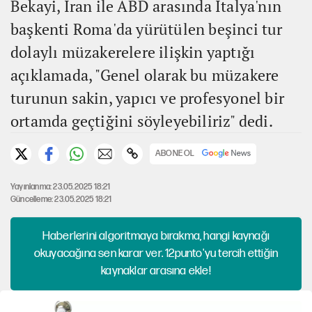
Bekayi, İran ile ABD arasında İtalya'nın
başkenti Roma'da yürütülen beşinci tur
dolaylı müzakerelere ilişkin yaptığı
açıklamada, "Genel olarak bu müzakere
turunun sakin, yapıcı ve profesyonel bir
ortamda geçtiğini söyleyebiliriz" dedi.
ABONE OL
Yayınlanma: 23.05.2025 18:21
Güncelleme: 23.05.2025 18:21
Haberlerini algoritmaya bırakma, hangi kaynağı
okuyacağına sen karar ver. 12punto'yu tercih ettiğin
kaynaklar arasına ekle!