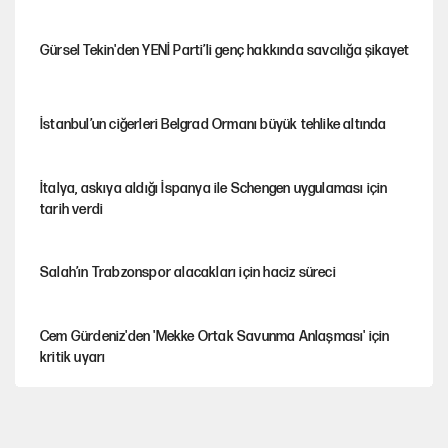
Gürsel Tekin'den YENİ Parti’li genç hakkında savcılığa şikayet
İstanbul’un ciğerleri Belgrad Ormanı büyük tehlike altında
İtalya, askıya aldığı İspanya ile Schengen uygulaması için
tarih verdi
Salah’ın Trabzonspor alacakları için haciz süreci
Cem Gürdeniz'den 'Mekke Ortak Savunma Anlaşması' için
kritik uyarı
CHP-Yeni Parti tartışmasının arkasına gizlenen tarihsel süreç