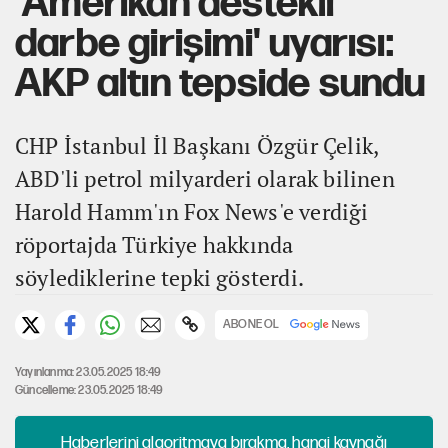
'Amerikan destekli
darbe girişimi' uyarısı:
AKP altın tepside sundu
CHP İstanbul İl Başkanı Özgür Çelik,
ABD'li petrol milyarderi olarak bilinen
Harold Hamm'ın Fox News'e verdiği
röportajda Türkiye hakkında
söylediklerine tepki gösterdi.
ABONE OL
Yayınlanma: 23.05.2025 18:49
Güncelleme: 23.05.2025 18:49
Haberlerini algoritmaya bırakma, hangi kaynağı