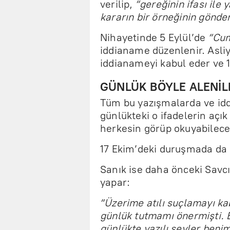
verilip,
“gereğinin ifası ile
kararın bir örneğinin gönde
Nihayetinde 5 Eylül’de
“Cum
iddianame düzenlenir. Asli
iddianameyi kabul eder ve 
GÜNLÜK BÖYLE ALENİL
Tüm bu yazışmalarda ve i
günlükteki o ifadelerin açık 
herkesin görüp okuyabileceğ
17 Ekim’deki duruşmada da
Sanık ise daha önceki Savcı
yapar:
“Üzerime atılı suçlamayı k
günlük tutmamı önermişti. B
günlükte yazılı şeyler beni