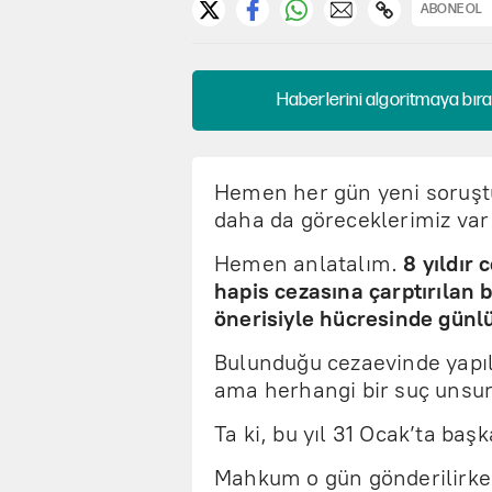
ABONE OL
Haberlerini algoritmaya bıra
Hemen her gün yeni soruşt
daha da göreceklerimiz var 
Hemen anlatalım.
8 yıldır
hapis cezasına çarptırılan 
önerisiyle hücresinde günl
Bulunduğu cezaevinde yapıl
ama herhangi bir suç unsur
Ta ki, bu yıl 31 Ocak’ta baş
Mahkum o gün gönderilirken