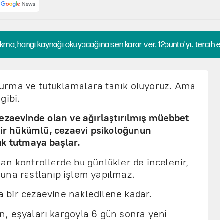
kma, hangi kaynağı okuyacağına sen karar ver. 12punto'yu tercih et
urma ve tutuklamalara tanık oluyoruz. Ama
gibi.
 cezaevinde olan ve ağırlaştırılmış müebbet
bir hükümlü, cezaevi psikoloğunun
ük tutmaya başlar.
an kontrollerde bu günlükler de incelenir,
una rastlanıp işlem yapılmaz.
ka bir cezaevine nakledilene kadar.
, eşyaları kargoyla 6 gün sonra yeni