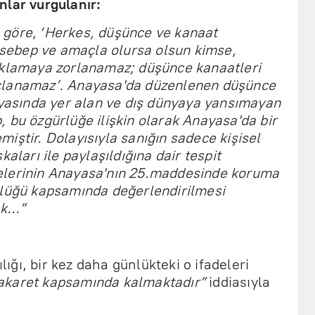
nlar vurgulanır:
göre, ‘Herkes, düşünce ve kanaat
e sebep ve amaçla olursa olsun kimse,
ıklamaya zorlanamaz; düşünce kanaatleri
çlanamaz’. Anayasa'da düzenlenen düşünce
nyasında yer alan ve dış dünyaya yansımayan
 bu özgürlüğe ilişkin olarak Anayasa'da bir
iştir. Dolayısıyla sanığın sadece kişisel
aları ile paylaşıldığına dair tespit
elerinin Anayasa'nın 25.maddesinde koruma
rlüğü kapsamında değerlendirilmesi
ak…”
.
ğı, bir kez daha günlükteki o ifadeleri
karet kapsamında kalmaktadır”
iddiasıyla