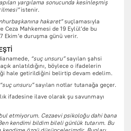
 yapılan yargılama sonucunda kesinleşmiş
rilmesi”
istenir.
hurbaşkanına hakaret”
suçlamasıyla
ye Ceza Mahkemesi de 19 Eylül’de bu
17 Ekim’e duruşma günü verir.
EŞTİ
ddianamede,
“suç unsuru”
sayılan şahsi
açık anlatıldığını, böylece o ifadelerin
i hale getirildiğini belirtip devam edelim.
“suç unsuru”
sayılan notlar tutanağa geçer.
lık ifadesine ilave olarak şu savunmayı
abul etmiyorum. Cezaevi psikoloğu dahi bana
en kendimi bildim bileli günlük tutarım. Bu
m kendime özgü düşüncelerimdir. Bunları