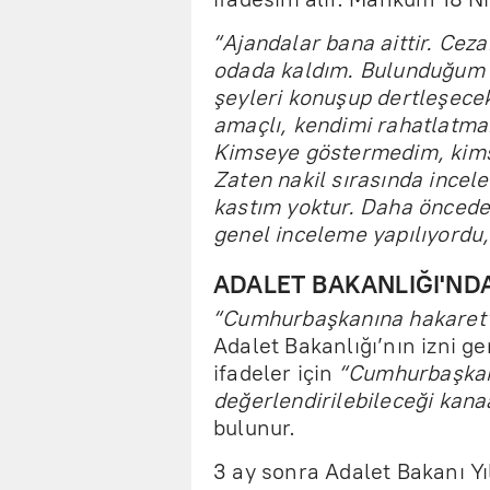
“Ajandalar bana aittir. Ceza
odada kaldım. Bulunduğum y
şeyleri konuşup dertleşece
amaçlı, kendimi rahatlatma
Kimseye göstermedim, kim
Zaten nakil sırasında ince
kastım yoktur. Daha önce
genel inceleme yapılıyordu,
ADALET BAKANLIĞI'ND
“Cumhurbaşkanına hakaret
Adalet Bakanlığı’nın izni ge
ifadeler için
“Cumhurbaşkan
değerlendirilebileceği kanaa
bulunur.
3 ay sonra Adalet Bakanı Y