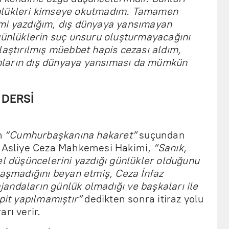
nlükleri kimseye okutmadım. Tamamen
mi yazdığım, dış dünyaya yansımayan
günlüklerin suç unsuru oluşturmayacağını
laştırılmış müebbet hapis cezası aldım,
ların dış dünyaya yansıması da mümkün
 DERSİ
ın
“Cumhurbaşkanına hakaret”
suçundan
n Asliye Ceza Mahkemesi Hakimi,
“Sanık,
el düşüncelerini yazdığı günlükler olduğunu
laşmadığını beyan etmiş, Ceza İnfaz
andaların günlük olmadığı ve başkaları ile
pit yapılmamıştır”
dedikten sonra itiraz yolu
rı verir.