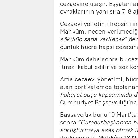
cezaevine ulaşır. Eşyaları 
evraklarının yanı sıra 7-8 
Cezaevi yönetimi hepsini in
Mahkûm, neden verilmediğ
sökülüp sana verilecek
” de
günlük hücre hapsi cezasına 
Mahkûm daha sonra bu ceza i
İtirazı kabul edilir ve söz ko
Ama cezaevi yönetimi, hücr
alan dört kalemde toplanan 
hakaret suçu kapsamında değ
Cumhuriyet Başsavcılığı’na
Başsavcılık bunu 19 Mart’ta i
sonra
“Cumhurbaşkanına ha
soruşturmaya esas olmak ü
ifadesini alır. Mahkûm 18 Ni