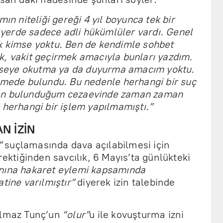
mın niteliği gereği 4 yıl boyunca tek bir
erde sadece adli hükümlüler vardı. Genel
k kimse yoktu. Ben de kendimle sohbet
k, vakit geçirmek amacıyla bunları yazdım.
seye okutma ya da duyurma amacım yoktu.
lemede bulundu. Bu nedenle herhangi bir suç
den bulunduğum cezaevinde zaman zaman
 herhangi bir işlem yapılmamıştı.”
AN İZİN
”
suçlamasında dava açılabilmesi için
rektiğinden savcılık, 6 Mayıs’ta günlükteki
ına hakaret eylemi kapsamında
tine varılmıştır”
diyerek izin talebinde
ılmaz Tunç’un
“olur”
u ile kovuşturma izni