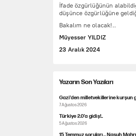
İfade özgürlüğünün alabild
düşünce özgürlüğüne geldiğ
Bakalım ne olacak!..
Müyesser YILDIZ
23 Aralık 2024
Yazarın Son Yazıları
Gazi’den milletvekillerine kurşun gi
7 Ağustos 2026
Türkiye 2.0’a gidiş!..
5 Ağustos 2026
15 Temmuz soruları... Nasuh Mahruk