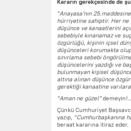
Kararın gerekçesinde de şu
“Anayasa'nın 25.maddesine 
hürriyetine sahiptir. Her n
düşünce ve kanaatlerini aç
sebebiyle kınanamaz ve su
özgürlüğü, kişinin içsel dü
düşünceleri korumakta olup,
sınırlama sebebi öngörülmem
düşüncelerini yazdığı ve başk
bulunmayan kişisel düşünc
altına alınan düşünce özgü
gerektiği kanaatine varılar
“Aman ne güzel”
demeyin!.
Çünkü Cumhuriyet Başsavcılı
yazıp,
“Cumhurbaşkanına ha
beraat kararına itiraz eder.