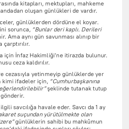
arasında kitapları, mektupları, mahkeme
ajandadan oluşan günlükleri de vardır.
celer, günlüklerden dördüne el koyar.
ini sorunca,
“Bunlar deri kaplı. Derileri
nir. Ama aynı gün savunması alınıp bir
çarptırılır.
çin İnfaz Hakimliği’ne itirazda bulunur.
nusu ceza kaldırılır.
e cezasıyla yetinmeyip günlüklerde yer
kimi ifadeler için,
“Cumhurbaşkanına
erlendirilebilir”
şeklinde tutanak tutup
 gönderir.
lgili savcılığa havale eder. Savcı da 1 ay
karet suçundan yürütülmekte olan
zere”
günlüklerin sahibi bu mahkûmun
san’daki ifadesinde şunları söyler: