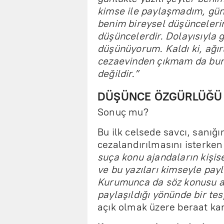
kimse ile paylaşmadım, gü
benim bireysel düşünceleri
düşüncelerdir. Dolayısıyla 
düşünüyorum. Kaldı ki, ağır
cezaevinden çıkmam da bun
değildir.”
DÜŞÜNCE ÖZGÜRLÜĞÜ
Sonuç mu?
Bu ilk celsede savcı, sanığ
cezalandırılmasını isterke
suça konu ajandaların kişis
ve bu yazıları kimseyle pay
Kurumunca da söz konusu aj
paylaşıldığı yönünde bir tes
açık olmak üzere beraat kara