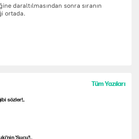
iğine daraltılmasından sonra sıranın
i ortada.
Tüm Yazıları
bi sözler!..
i’nin 'Suçu'!..