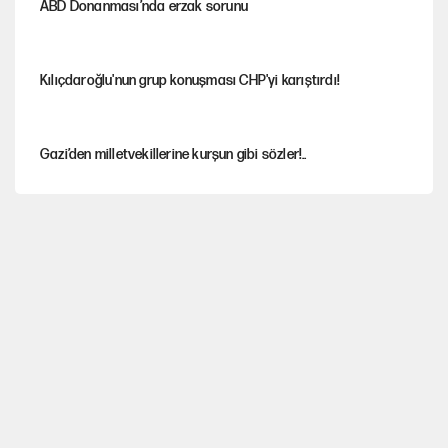
ABD Donanması’nda erzak sorunu
Kılıçdaroğlu'nun grup konuşması CHP'yi karıştırdı!
Gazi’den milletvekillerine kurşun gibi sözler!..
AKP’li üç belediyeye operasyon hazırlığı!
MASAK raporunda kim ne kadar bağış yaptı?
İlkay Çiçek’in eşinden yazışma iddialarına yanıt
Akın Gürlek'le görüşen Uğur Mumcu'nun ailesinden ilk