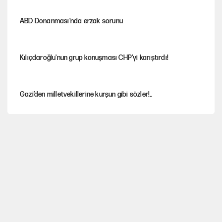
ABD Donanması’nda erzak sorunu
Kılıçdaroğlu'nun grup konuşması CHP'yi karıştırdı!
Gazi’den milletvekillerine kurşun gibi sözler!..
AKP’li üç belediyeye operasyon hazırlığı!
MASAK raporunda kim ne kadar bağış yaptı?
İlkay Çiçek’in eşinden yazışma iddialarına yanıt