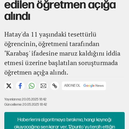
edilen öğretmen açığa
alındı
Hatay'da 11 yaşındaki tesettürlü
öğrencinin, öğretmeni tarafından
‘Karabaş' ifadesine maruz kaldığını iddia
etmesi üzerine başlatılan soruşturmada
öğretmen açığa alındı.
ABONE OL
Yayınlanma: 20.05.2025 18:42
Güncelleme: 20.05.2025 18:42
Haberlerini algoritmaya bırakma, hangi kaynağı
okuyacağına sen karar ver. 12punto'yu tercih ettiğin