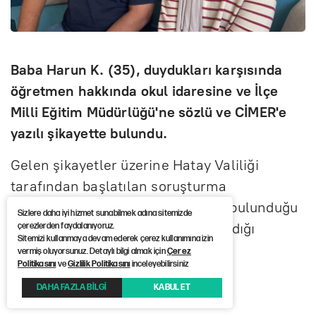
Baba Harun K. (35), duydukları karşısında
öğretmen hakkında okul idaresine ve İlçe
Milli Eğitim Müdürlüğü'ne sözlü ve CİMER'e
yazılı şikayette bulundu.
Gelen şikayetler üzerine Hatay Valiliği
tarafından başlatılan soruşturma
kapsamında ‘Karabaş’ ifadesinde bulunduğu
Sizlere daha iyi hizmet sunabilmek adına sitemizde
iddia edilen öğretmenin açığa alındığı
çerezlerden faydalanıyoruz.
Sitemizi kullanmaya devam ederek çerez kullanımına izin
öğrenildi.
vermiş oluyorsunuz. Detaylı bilgi almak için
Çerez
Politikasını
ve
Gizlilik Politikasını
inceleyebilirsiniz
DAHA FAZLA BİLGİ
KABUL ET
Haber Kaynağı :
İHA