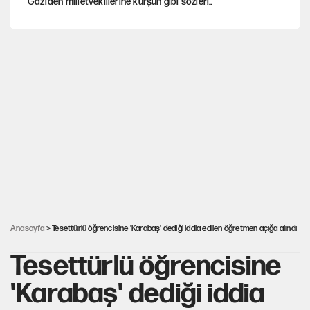
Gazi’den milletvekillerine kurşun gibi sözler!..
AKP’li üç belediyeye operasyon hazırlığı!
MASAK raporunda kim ne kadar bağış yaptı?
İlkay Çiçek’in eşinden yazışma iddialarına yanıt
Akın Gürlek'le görüşen Uğur Mumcu'nun ailesinden ilk
açıklama
Anasayfa
> Tesettürlü öğrencisine 'Karabaş' dediği iddia edilen öğretmen açığa alındı
Tesettürlü öğrencisine
'Karabaş' dediği iddia