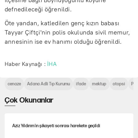
ilçesine bağlı Boynuyoğunlu köyüne
defnedileceği öğrenildi.
Öte yandan, katledilen genç kızın babası
Tayyar Çiftçi'nin polis okulunda sivil memur,
annesinin ise ev hanımı olduğu öğrenildi.
Haber Kaynağı :
İHA
cenaze
Adana Adli Tıp Kurumu
ifade
mektup
otopsi
Pol
Çok Okunanlar
Aziz Yıldırım’ın şikayeti sonrası harekete geçildi