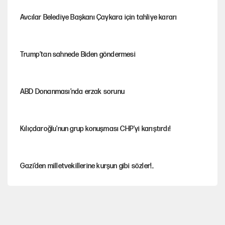
Avcılar Belediye Başkanı Çaykara için tahliye kararı
Trump’tan sahnede Biden göndermesi
ABD Donanması’nda erzak sorunu
Kılıçdaroğlu'nun grup konuşması CHP'yi karıştırdı!
Gazi’den milletvekillerine kurşun gibi sözler!..
AKP’li üç belediyeye operasyon hazırlığı!