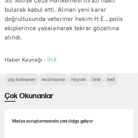
55. Asliye Ceza Mahkemesi itirazı haklı
bularak kabul etti. Alınan yeni karar
doğrultusunda veteriner hekim H.E., polis
ekiplerince yakalanarak tekrar gözaltına
alındı.
Haber Kaynağı :
İHA
çöp konteyneri
evcil hayvan
Hayvan
İzmir
kedi
Çok Okunanlar
Medya soruşturmasında yeni dalga geliyor