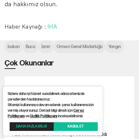
da hakkımız olsun.
Haber Kaynağı :
İHA
bakan
Buca
İzmir
Orman Genel Müdürlüğü
Yangın
Çok Okunanlar
Medya soruşturmasında yeni dalga geliyor
Sizlere daha iyi hizmet sunabilmek adına sitemizde
çerezlerden faydalanıyoruz.
Sitemizi kullanmaya devam ederek çerez kullanımına izin
vermiş oluyorsunuz. Detaylı bilgi almak için
Çerez
Beşiktaş’tan Gallagher hamlesi
Politikasını
ve
Gizlilik Politikasını
inceleyebilirsiniz
DAHA FAZLA BİLGİ
KABUL ET
Aziz Yıldırım'ın kızını hedef almıştı serbest bırakıldı