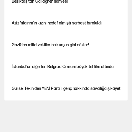
Beşiktaş’tan Gallagher hamlesi
Aziz Yıldırım'ın kızını hedef almıştı serbest bırakıldı
Gazi’den milletvekillerine kurşun gibi sözler!..
İstanbul’un ciğerleri Belgrad Ormanı büyük tehlike altında
Gürsel Tekin'den YENİ Parti’li genç hakkında savcılığa şikayet
Yeni Parti'ye eski program: Ey Kemal Derviş, geldinse vur!