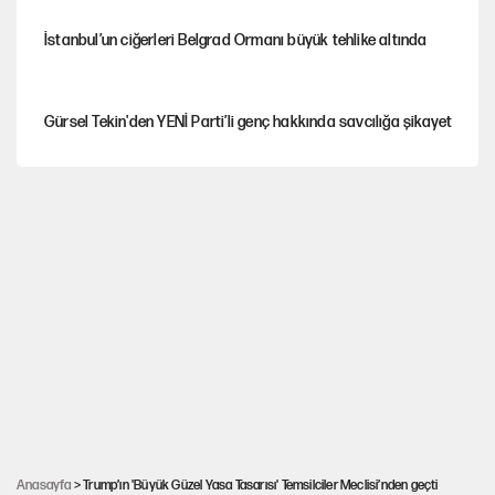
İstanbul’un ciğerleri Belgrad Ormanı büyük tehlike altında
Gürsel Tekin'den YENİ Parti’li genç hakkında savcılığa şikayet
Yeni Parti'ye eski program: Ey Kemal Derviş, geldinse vur!
Görünen bütçe, bütçe dışı riskler ve hazineyi bekleyen yük
İsrail’in Kürt planı
AKP’ye geçen belediye başkanları için dikkat
çeken yorum
Anasayfa
> Trump’ın 'Büyük Güzel Yasa Tasarısı' Temsilciler Meclisi’nden geçti