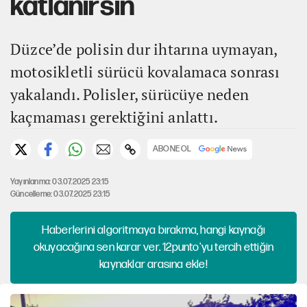
katlanırsın
Düzce’de polisin dur ihtarına uymayan,
motosikletli sürücü kovalamaca sonrası
yakalandı. Polisler, sürücüye neden
kaçmaması gerektiğini anlattı.
ABONE OL
Yayınlanma: 03.07.2025 23:15
Güncelleme: 03.07.2025 23:15
Haberlerini algoritmaya bırakma, hangi kaynağı
okuyacağına sen karar ver. 12punto'yu tercih ettiğin
kaynaklar arasına ekle!