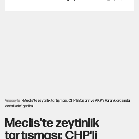
Yeni Parti'ye eski program: Ey Kemal Derviş, geldinse vur!
Görünen bütçe, bütçe dışı riskler ve hazineyi bekleyen yük
İsrail’in Kürt planı
AKP’ye geçen belediye başkanları için dikkat çeken yorum
Anasayfa
> Meclis'te zeytinlik tartışması: CHP'li Başarır ve AKP'li Varank arasında
'derisi kalın' gerilimi
Meclis'te zeytinlik
tartışması: CHP'li