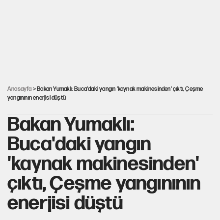
Görünen bütçe, bütçe dışı riskler ve hazineyi bekleyen yük
İsrail’in Kürt planı
AKP’ye geçen belediye başkanları için dikkat çeken yorum
Anasayfa
> Bakan Yumaklı: Buca'daki yangın 'kaynak makinesinden' çıktı, Çeşme
yangınının enerjisi düştü
Bakan Yumaklı:
Buca'daki yangın
'kaynak makinesinden'
çıktı, Çeşme yangınının
enerjisi düştü