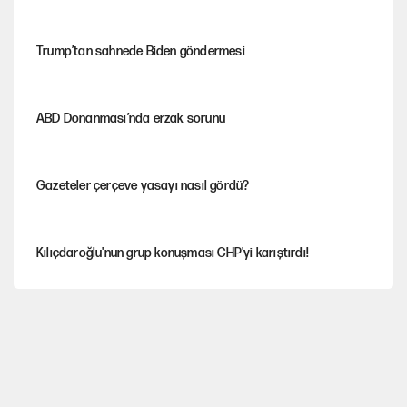
Trump’tan sahnede Biden göndermesi
ABD Donanması’nda erzak sorunu
Gazeteler çerçeve yasayı nasıl gördü?
Kılıçdaroğlu'nun grup konuşması CHP'yi karıştırdı!
Gram ve ons altın yükselişini sürdürüyor
AKP’li üç belediyeye operasyon hazırlığı!