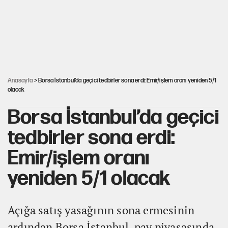
MASAK raporunda kim ne kadar bağış yaptı?
İlkay Çiçek’in eşinden yazışma iddialarına yanıt
Anasayfa
> Borsa İstanbul’da geçici tedbirler sona erdi: Emir/işlem oranı yeniden 5/1
olacak
Borsa İstanbul’da geçici
tedbirler sona erdi:
Emir/işlem oranı
yeniden 5/1 olacak
Açığa satış yasağının sona ermesinin
ardından Borsa İstanbul, pay piyasasında