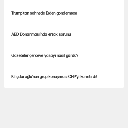
Trump’tan sahnede Biden göndermesi
ABD Donanması’nda erzak sorunu
Gazeteler çerçeve yasayı nasıl gördü?
Kılıçdaroğlu'nun grup konuşması CHP'yi karıştırdı!
Gram ve ons altın yükselişini sürdürüyor
AKP’li üç belediyeye operasyon hazırlığı!