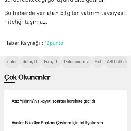
Bu haberde yer alan bilgiler yatırım tavsiyesi
niteliği taşımaz.
Haber Kaynağı :
12punto
dolar
dolar/TL
Euro/TL
Dolar endeksi
Fed
ABD istihdam 
Çok Okunanlar
Aziz Yıldırım’ın şikayeti sonrası harekete geçildi
Avcılar Belediye Başkanı Çaykara için tahliye kararı