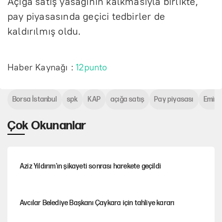
Açığa satış yasağının kalkmasıyla birlikte,
pay piyasasında geçici tedbirler de
kaldırılmış oldu.
Haber Kaynağı :
12punto
Borsa İstanbul
spk
KAP
açığa satış
Pay piyasası
Emir i
Çok Okunanlar
Aziz Yıldırım’ın şikayeti sonrası harekete geçildi
Avcılar Belediye Başkanı Çaykara için tahliye kararı