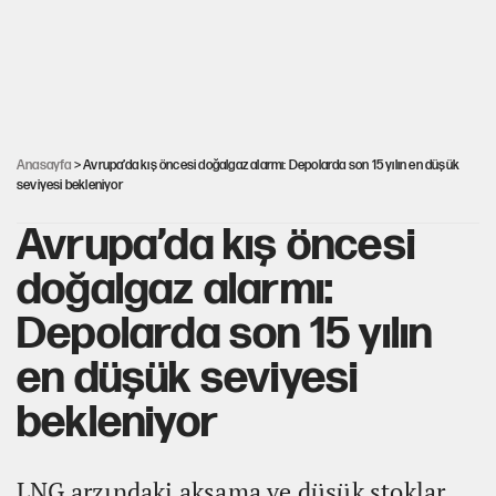
MASAK raporunda kim ne kadar bağış yaptı?
İlkay Çiçek’in eşinden yazışma iddialarına yanıt
Anasayfa
> Avrupa’da kış öncesi doğalgaz alarmı: Depolarda son 15 yılın en düşük
seviyesi bekleniyor
Avrupa’da kış öncesi
doğalgaz alarmı:
Depolarda son 15 yılın
en düşük seviyesi
bekleniyor
LNG arzındaki aksama ve düşük stoklar,