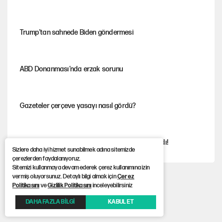
Trump’tan sahnede Biden göndermesi
ABD Donanması’nda erzak sorunu
Gazeteler çerçeve yasayı nasıl gördü?
Kılıçdaroğlu'nun grup konuşması CHP'yi karıştırdı!
Sizlere daha iyi hizmet sunabilmek adına sitemizde
çerezlerden faydalanıyoruz.
Sitemizi kullanmaya devam ederek çerez kullanımına izin
vermiş oluyorsunuz. Detaylı bilgi almak için
Çerez
Gram ve ons altın yükselişini sürdürüyor
Politikasını
ve
Gizlilik Politikasını
inceleyebilirsiniz
DAHA FAZLA BİLGİ
KABUL ET
AKP’li üç belediyeye operasyon hazırlığı!