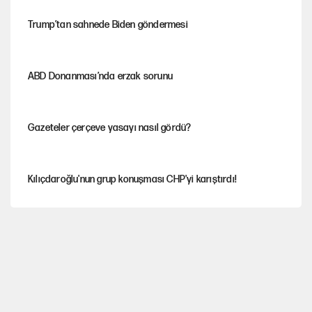
Trump’tan sahnede Biden göndermesi
ABD Donanması’nda erzak sorunu
Gazeteler çerçeve yasayı nasıl gördü?
Kılıçdaroğlu'nun grup konuşması CHP'yi karıştırdı!
Gram ve ons altın yükselişini sürdürüyor
AKP’li üç belediyeye operasyon hazırlığı!