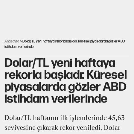
MASAK raporunda kim ne kadar bağış yaptı?
İlkay Çiçek’in eşinden yazışma iddialarına yanıt
Anasayfa
> Dolar/TL yeni haftaya rekorla başladı: Küresel piyasalarda gözler ABD
istihdam verilerinde
Dolar/TL yeni haftaya
rekorla başladı: Küresel
piyasalarda gözler ABD
istihdam verilerinde
Dolar/TL haftanın ilk işlemlerinde 45,63
seviyesine çıkarak rekor yeniledi. Dolar