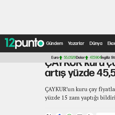
Gündem
Yazarlar
Dünya
Eko
Anasayfa
>
Ekonomi Haberleri
> ÇAYKUR kuru çaya yüzde
Euro
55,0529
Dolar
47,5904
İngiliz St
ÇAYKUR kuru ça
artış yüzde 45,5
ÇAYKUR’un kuru çay fiyatla
yüzde 15 zam yaptığı bildiri