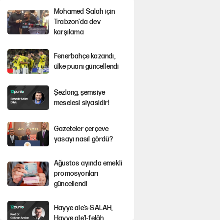
Mohamed Salah için
Trabzon'da dev
karşılama
Fenerbahçe kazandı,
ülke puanı güncellendi
Şezlong, şemsiye
meselesi siyasidir!
Gazeteler çerçeve
yasayı nasıl gördü?
Ağustos ayında emekli
promosyonları
güncellendi
Hayye ale’s-SALAH,
Hayye ale’l-felâh