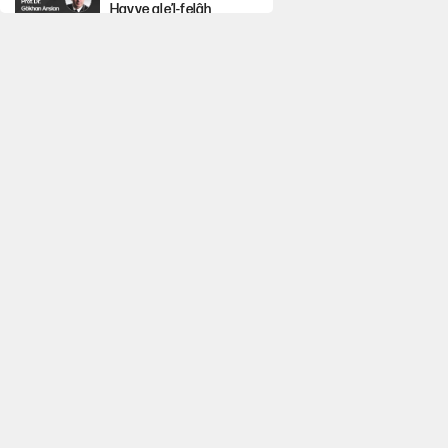
Hayye ale’l-felâh
YENİ Parti'ye bağışlarda
bir haftalık bilanço
ABD ekonomisi ve
NATO’nun işlevi
Kılıçdaroğlu'nun grup
konuşması CHP'yi
karıştırdı!
Hastaneden erken
ayrıldı, hafızasını
kaybetti