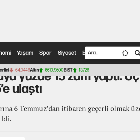
nomi
Yaşam
Spor
Siyaset
Bilim ve Teknoloji
Vide
 15 zam yaptı: Üç ayda toplam artış yüzde 45,5’e ulaştı
erlini
64,0446
Altın
6610,9600
BIST
13.726
ya yüzde 15 zam yaptı: Üç
’e ulaştı
rına 6 Temmuz’dan itibaren geçerli olmak üz
ldi.