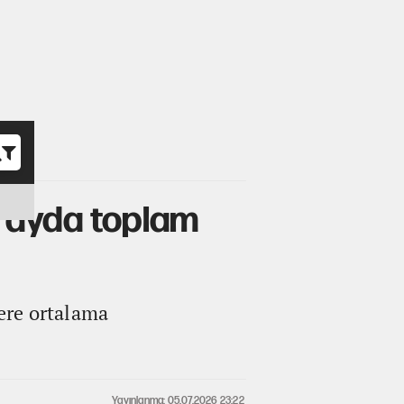
o
 ayda toplam
ere ortalama
Yayınlanma: 05.07.2026 23:22