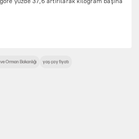
 göre yüzde 37,6 artırılarak kilogram başına
 ve Orman Bakanlığı
yaş çay fiyatı