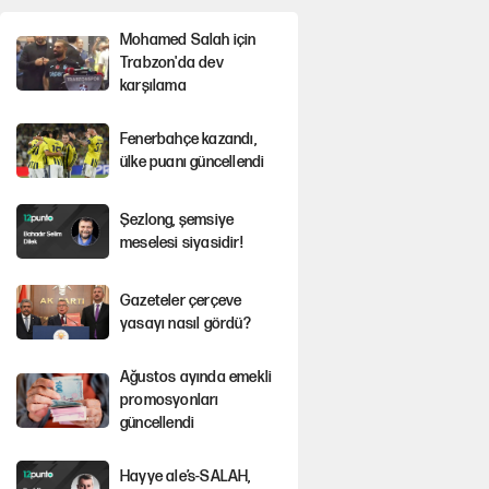
Mohamed Salah için
Trabzon'da dev
karşılama
Fenerbahçe kazandı,
ülke puanı güncellendi
Şezlong, şemsiye
meselesi siyasidir!
Gazeteler çerçeve
yasayı nasıl gördü?
Ağustos ayında emekli
promosyonları
güncellendi
Hayye ale’s-SALAH,