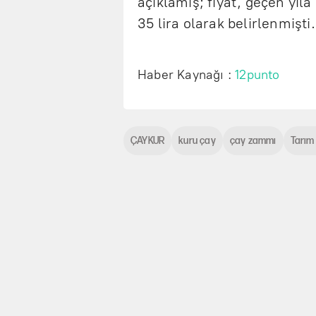
açıklamış; fiyat, geçen yıla
35 lira olarak belirlenmişti.
Haber Kaynağı :
12punto
ÇAYKUR
kuru çay
çay zammı
Tarım