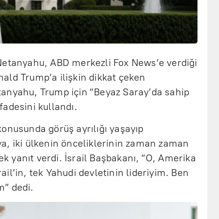
Netanyahu, ABD merkezli Fox News’e verdiği
ald Trump’a ilişkin dikkat çeken
anyahu, Trump için “Beyaz Saray’da sahip
adesini kullandı.
konusunda görüş ayrılığı yaşayıp
a, iki ülkenin önceliklerinin zaman zaman
rek yanıt verdi. İsrail Başbakanı, “O, Amerika
srail’in, tek Yahudi devletinin lideriyim. Ben
um” dedi.