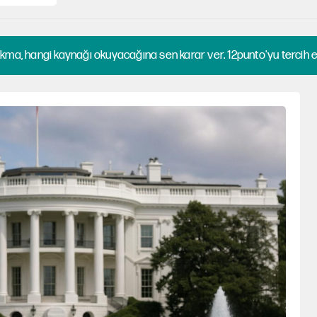
kma, hangi kaynağı okuyacağına sen karar ver. 12punto'yu tercih et