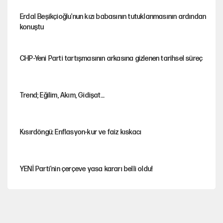
Erdal Beşikçioğlu'nun kızı babasının tutuklanmasının ardından
konuştu
CHP-Yeni Parti tartışmasının arkasına gizlenen tarihsel süreç
Trend; Eğilim, Akım, Gidişat…
Kısırdöngü: Enflasyon-kur ve faiz kıskacı
YENİ Parti'nin çerçeve yasa kararı belli oldu!
Dört yaşındaki oğlunun katili ile 3 gün sonra nikâh masasına
oturdu