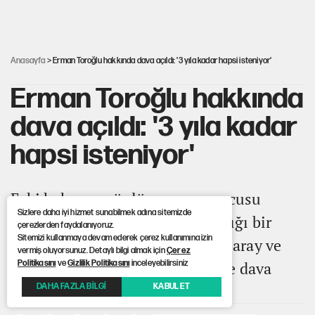
Şort giyen genç kadına bastonla saldırı
Anasayfa
> Erman Toroğlu hakkında dava açıldı: '3 yıla kadar hapsi isteniyor'
Erman Toroğlu hakkında
dava açıldı: '3 yıla kadar
hapsi isteniyor'
Eski hakem ve ünlü spor yorumcusu
Sizlere daha iyi hizmet sunabilmek adına sitemizde
Erman Toroğlu hakkında, katıldığı bir
çerezlerden faydalanıyoruz.
Sitemizi kullanmaya devam ederek çerez kullanımına izin
televizyon programında Galatasaray ve
vermiş oluyorsunuz. Detaylı bilgi almak için
Çerez
TFF'ye yönelik sözleri nedeniyle dava
Politikasını
ve
Gizlilik Politikasını
inceleyebilirsiniz
açıldı
DAHA FAZLA BİLGİ
KABUL ET