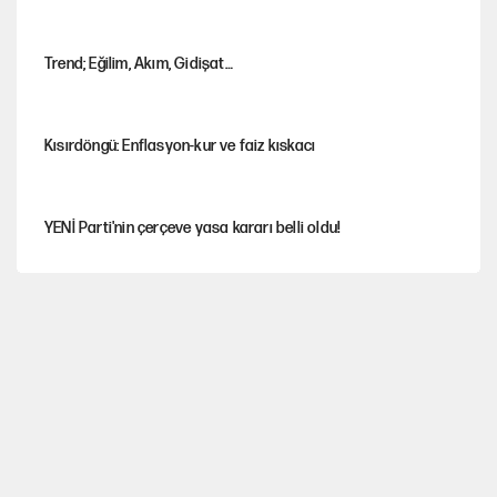
Trend; Eğilim, Akım, Gidişat…
Kısırdöngü: Enflasyon-kur ve faiz kıskacı
YENİ Parti'nin çerçeve yasa kararı belli oldu!
Dört yaşındaki oğlunun katili ile 3 gün sonra nikâh masasına
oturdu
İstanbul’da sıcak hava yerini sağanağa bırakacak
Nesil Yaratmak