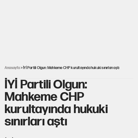
İstanbul’da sıcak hava yerini sağanağa bırakacak
Nesil Yaratmak
Şort giyen genç kadına bastonla saldırı
Anasayfa
> İYİ Partili Olgun: Mahkeme CHP kurultayında hukuki sınırları aştı
İYİ Partili Olgun:
Mahkeme CHP
kurultayında hukuki
sınırları aştı