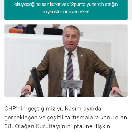
okuyacağına sen karar ver. 12punto'yu tercih ettiğin
kaynaklar arasına ekle!
CHP'nin geçtiğimiz yıl Kasım ayında
gerçekleşen ve çeşitli tartışmalara konu olan
38. Olağan Kurultayı’nın iptaline ilişkin