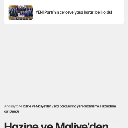
YENİ Parti'nin çerçeve yasa kararı belli oldu!
Dört yaşındaki oğlunun katili ile 3 gün sonra
nikâh masasına oturdu
İstanbul’da sıcak hava yerini sağanağa
bırakacak
Nesil Yaratmak
Şort giyen genç kadına bastonla saldırı
Anasayfa
> Hazine ve Maliye'den vergi borçlularına yeni düzenleme: Faiz indirimi
gündemde
Hazine ve Maliye'den