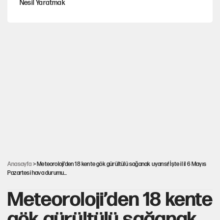
Nesil Yaratmak
Şort giyen genç kadına bastonla saldırı
Miras kalan taşınmazların satışında yeni model
MHP'li vekil masaya yumruk vurdu, İYİ Partili vekilin üzerine
yürüdü!
Çerçeve yasa kabul edildi, Ümit Özdağ'dan Güvenpark çağrısı
Anasayfa
> Meteoroloji’den 18 kente gök gürültülü sağanak uyarısı! İşte il il 6 Mayıs
Pazartesi hava durumu…
Meteoroloji’den 18 kente
gök gürültülü sağanak