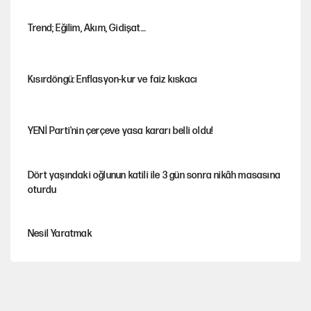
Trend; Eğilim, Akım, Gidişat…
Kısırdöngü: Enflasyon-kur ve faiz kıskacı
YENİ Parti'nin çerçeve yasa kararı belli oldu!
Dört yaşındaki oğlunun katili ile 3 gün sonra nikâh masasına
oturdu
Nesil Yaratmak
Şort giyen genç kadına bastonla saldırı