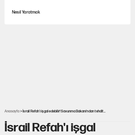
Nesil Yaratmak
Şort giyen genç kadına bastonla saldırı
Miras kalan taşınmazların satışında yeni model
MHP'li vekil masaya yumruk vurdu, İYİ Partili vekilin üzerine
yürüdü!
Çerçeve yasa kabul edildi, Ümit Özdağ'dan Güvenpark çağrısı
Anasayfa
> İsrail Refah'ı işgal edebilir! Savunma Bakanı'ndan tehdit...
İsrail Refah'ı işgal