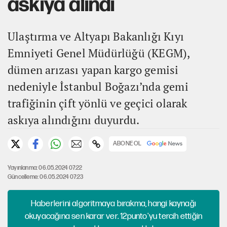
askıya alındı
Ulaştırma ve Altyapı Bakanlığı Kıyı
Emniyeti Genel Müdürlüğü (KEGM),
dümen arızası yapan kargo gemisi
nedeniyle İstanbul Boğazı’nda gemi
trafiğinin çift yönlü ve geçici olarak
askıya alındığını duyurdu.
ABONE OL
Yayınlanma: 06.05.2024 07:22
Güncelleme: 06.05.2024 07:23
Haberlerini algoritmaya bırakma, hangi kaynağı
okuyacağına sen karar ver. 12punto'yu tercih ettiğin