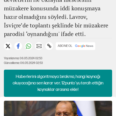
müzakere konusunda iddi konuşmaya
hazır olmadığını söyledi. Lavrov,
İsviçre’de toplantı şeklinde bir müzakere
parodisi ‘oynandığını' ifade etti.
ABONE OL
Yayınlanma: 06.05.2024 02:53
Güncelleme: 06.05.2024 02:53
Haberlerini algoritmaya bırakma, hangi kaynağı
okuyacağına sen karar ver. 12punto'yu tercih ettiğin
kaynaklar arasına ekle!