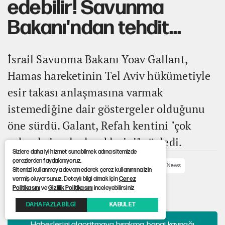
edebilir! Savunma
Bakanı'ndan tehdit...
İsrail Savunma Bakanı Yoav Gallant,
Hamas hareketinin Tel Aviv hükümetiyle
esir takası anlaşmasına varmak
istemediğine dair göstergeler olduğunu
öne sürdü. Galant, Refah kentini "çok
yakında işgal edeceklerini" söyledi.
Sizlere daha iyi hizmet sunabilmek adına sitemizde
çerezlerden faydalanıyoruz.
ABONE OL
Sitemizi kullanmaya devam ederek çerez kullanımına izin
vermiş oluyorsunuz. Detaylı bilgi almak için
Çerez
Politikasını
ve
Gizlilik Politikasını
inceleyebilirsiniz
Yayınlanma: 06.05.2024 02:39
Güncelleme: 06.05.2024 02:39
DAHA FAZLA BİLGİ
KABUL ET
Haberlerini algoritmaya bırakma, hangi kaynağı