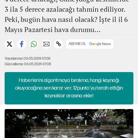
3 ila 5 derece azalacağı tahmin ediliyor.
Peki, bugün hava nasıl olacak? İşte il il 6
Mayıs Pazartesi hava durumu…
ABONE OL
Yayınlanma: 06.05.2024 07:08
Güncelleme: 06.05.2024 07:08
Haberlerini algoritmaya bırakma, hangi kaynağı
okuyacağına sen karar ver. 12punto'yu tercih ettiğin
kaynaklar arasına ekle!