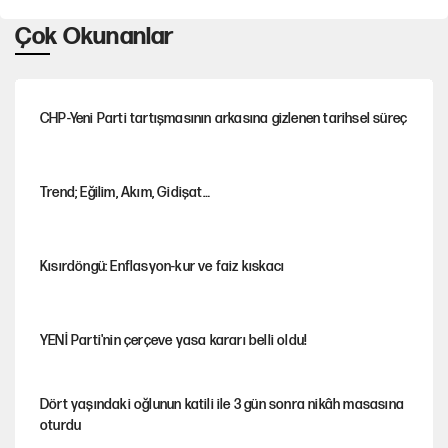
Çok Okunanlar
CHP-Yeni Parti tartışmasının arkasına gizlenen tarihsel süreç
Trend; Eğilim, Akım, Gidişat…
Kısırdöngü: Enflasyon-kur ve faiz kıskacı
YENİ Parti'nin çerçeve yasa kararı belli oldu!
Dört yaşındaki oğlunun katili ile 3 gün sonra nikâh masasına
oturdu