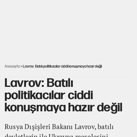
Miras kalan taşınmazların satışında yeni model
MHP'li vekil masaya yumruk vurdu, İYİ Partili vekilin üzerine
yürüdü!
Çerçeve yasa kabul edildi, Ümit Özdağ'dan Güvenpark çağrısı
Anasayfa
> Lavrov: Batılı politikacılar ciddi konuşmaya hazır değil
Lavrov: Batılı
politikacılar ciddi
konuşmaya hazır değil
Rusya Dışişleri Bakanı Lavrov, batılı
devletlerin ile Ukrayna meselesini