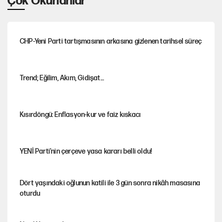
Çok Okunanlar
CHP-Yeni Parti tartışmasının arkasına gizlenen tarihsel süreç
Trend; Eğilim, Akım, Gidişat…
Kısırdöngü: Enflasyon-kur ve faiz kıskacı
YENİ Parti'nin çerçeve yasa kararı belli oldu!
Dört yaşındaki oğlunun katili ile 3 gün sonra nikâh masasına
oturdu