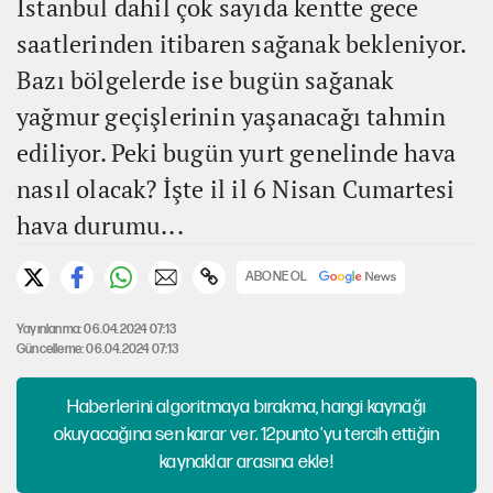
İstanbul dahil çok sayıda kentte gece
saatlerinden itibaren sağanak bekleniyor.
Bazı bölgelerde ise bugün sağanak
yağmur geçişlerinin yaşanacağı tahmin
ediliyor. Peki bugün yurt genelinde hava
nasıl olacak? İşte il il 6 Nisan Cumartesi
hava durumu...
ABONE OL
Yayınlanma: 06.04.2024 07:13
Güncelleme: 06.04.2024 07:13
Haberlerini algoritmaya bırakma, hangi kaynağı
okuyacağına sen karar ver. 12punto'yu tercih ettiğin
kaynaklar arasına ekle!