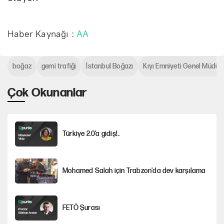
Haber Kaynağı :
AA
boğaz
gemi trafiği
İstanbul Boğazı
Kıyı Emniyeti Genel Müdür
Çok Okunanlar
Türkiye 2.0’a gidiş!..
Mohamed Salah için Trabzon'da dev karşılama
FETÖ Şurası