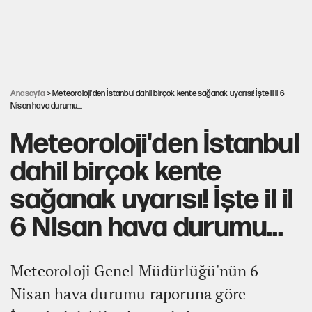
'Yenilen düşmanla pazarlık yapmak teslimiyettir'
Şehit yakınları ve gaziler için yeni maaş
düzenlemesi
Anasayfa
> Meteoroloji'den İstanbul dahil birçok kente sağanak uyarısı! İşte il il 6
Nisan hava durumu...
Meteoroloji'den İstanbul
dahil birçok kente
sağanak uyarısı! İşte il il
6 Nisan hava durumu...
Meteoroloji Genel Müdürlüğü'nün 6
Nisan hava durumu raporuna göre