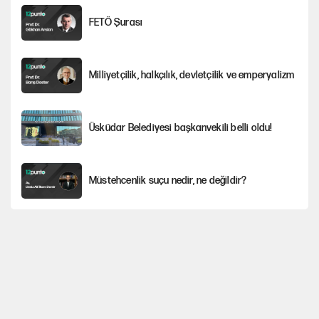
FETÖ Şurası
Milliyetçilik, halkçılık, devletçilik ve emperyalizm
Üsküdar Belediyesi başkanvekili belli oldu!
Müstehcenlik suçu nedir, ne değildir?
Depremin görünmeyen artçıları
YENİ Parti'ye bağışlarda bir haftalık bilanço