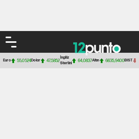
İngiliz
55,0524
47,5852
64,0837
6635,9400
Euro
Dolar
Altın
BIST
Sterlini