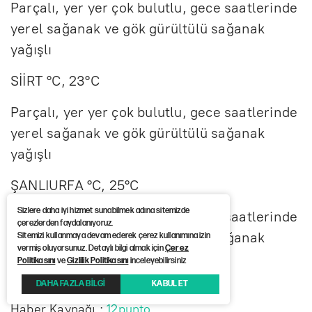
Parçalı, yer yer çok bulutlu, gece saatlerinde
yerel sağanak ve gök gürültülü sağanak
yağışlı
SİİRT °C, 23°C
Parçalı, yer yer çok bulutlu, gece saatlerinde
yerel sağanak ve gök gürültülü sağanak
yağışlı
ŞANLIURFA °C, 25°C
Sizlere daha iyi hizmet sunabilmek adına sitemizde
Parçalı, yer yer çok bulutlu, gece saatlerinde
çerezlerden faydalanıyoruz.
yerel sağanak ve gök gürültülü sağanak
Sitemizi kullanmaya devam ederek çerez kullanımına izin
vermiş oluyorsunuz. Detaylı bilgi almak için
Çerez
yağışlı
Politikasını
ve
Gizlilik Politikasını
inceleyebilirsiniz
DAHA FAZLA BİLGİ
KABUL ET
Haber Kaynağı :
12punto