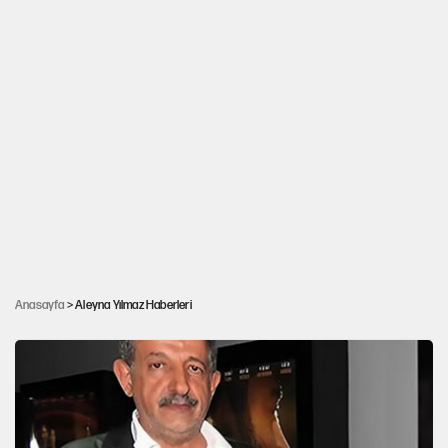
Taksi şoförü, aracını eylemcilerin üzerine
Anasayfa
> Aleyna Yılmaz Haberleri
sürdü