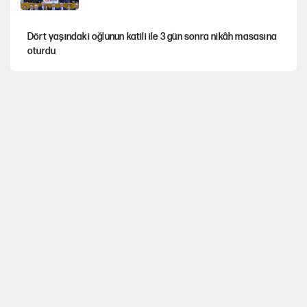
Dört yaşındaki oğlunun katili ile 3 gün sonra nikâh masasına
oturdu
Nesil Yaratmak
Şort giyen genç kadına bastonla saldırı
Miras kalan taşınmazların satışında yeni model
MHP'li vekil masaya yumruk vurdu, İYİ Partili vekilin üzerine
yürüdü!