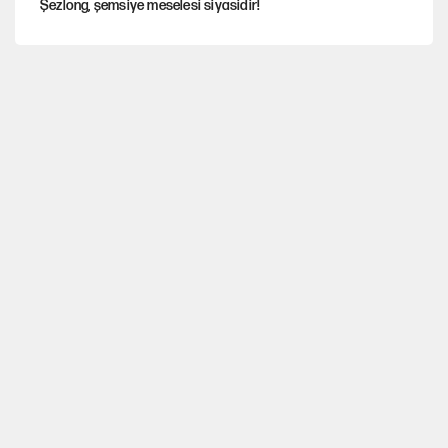
Şezlong, şemsiye meselesi siyasidir!
Gazeteler çerçeve yasayı nasıl gördü?
Hayye ale’s-SALAH, Hayye ale’l-felâh
ABD ekonomisi ve NATO’nun işlevi
Ağustos ayında emekli promosyonları güncellendi