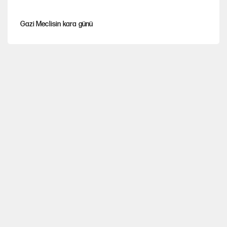
Gazi Meclisin kara günü
Karadeniz’de dron saldırısına uğrayan NADEZHDA gemisi
Türkiye'ye geldi
Miras kalan taşınmazların satışında yeni model
Avrupa'nın çöpü için Çukurova'yı ve Akdeniz'i feda etmeye
değer mi?
30’dan fazla belediye başkanı AKP'ye geçiyor