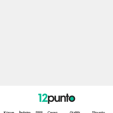
Künye
İletişim
RSS
Çerez
Gizlilik
12punto