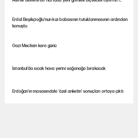
Asırlık devlete bir haftada yeni gömlek biçilecek öyle mi?!..
Erdal Beşikçioğlu'nun kızı babasının tutuklanmasının ardından
konuştu
Gazi Meclisin kara günü
İstanbul’da sıcak hava yerini sağanağa bırakacak
Erdoğan'ın masasındaki 'özel anketin' sonuçları ortaya çıktı
Avrupa'nın çöpü için Çukurova'yı ve Akdeniz'i feda etmeye
değer mi?
Mekke Anlaşması ile Türkiye savaşa çekiliyor