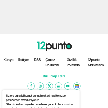
Künye
İletişim
RSS
Çerez
Gizlilik
12punto
Politikası
Politikası
Manifestosu
Bizi Takip Edin!
Sizlere daha iyi hizmet sunabilmek adına sitemizde
çerezlerden faydalanıyoruz.
Sitemizi kullanmaya devam ederek çerez kullanımına izin
©Copyright 2026 12punto