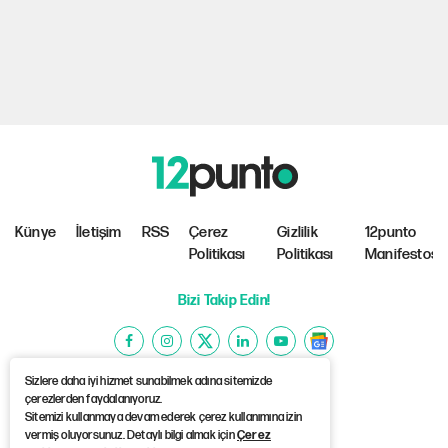
Künye
İletişim
RSS
Çerez
Gizlilik
12punto
Politikası
Politikası
Manifestosu
Bizi Takip Edin!
Sizlere daha iyi hizmet sunabilmek adına sitemizde
çerezlerden faydalanıyoruz.
Sitemizi kullanmaya devam ederek çerez kullanımına izin
©Copyright 2026 12punto
vermiş oluyorsunuz. Detaylı bilgi almak için
Çerez