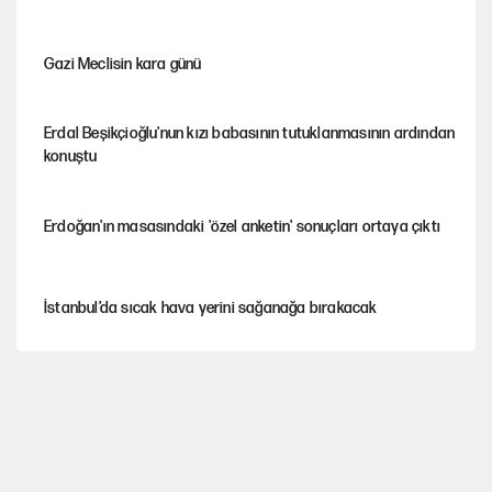
Gazi Meclisin kara günü
Erdal Beşikçioğlu'nun kızı babasının tutuklanmasının ardından
konuştu
Erdoğan'ın masasındaki 'özel anketin' sonuçları ortaya çıktı
İstanbul’da sıcak hava yerini sağanağa bırakacak
Avrupa'nın çöpü için Çukurova'yı ve Akdeniz'i feda etmeye
değer mi?
Mekke Anlaşması ile Türkiye savaşa çekiliyor