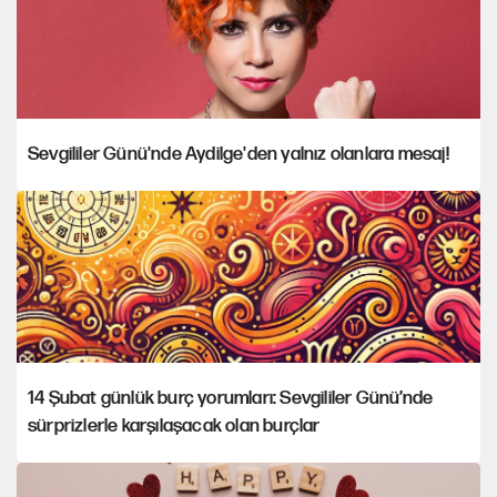
Sevgililer Günü'nde Aydilge'den yalnız olanlara mesaj!
14 Şubat günlük burç yorumları: Sevgililer Günü’nde
sürprizlerle karşılaşacak olan burçlar