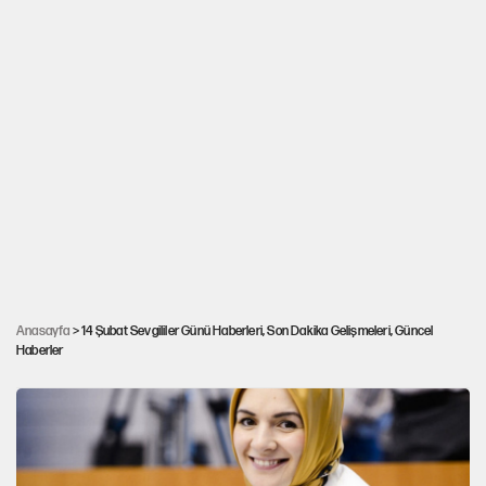
İmamoğlu'ndan Dilek İmamoğlu'na 'Sevgililer
Anasayfa
> 14 Şubat Sevgililer Günü Haberleri, Son Dakika Gelişmeleri, Güncel
Haberler
Günü' mesajı