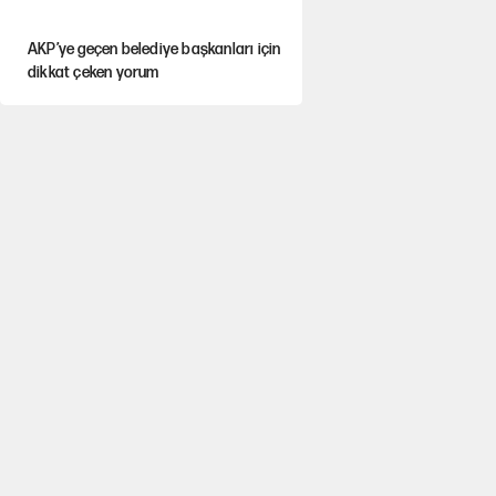
AKP’ye geçen belediye başkanları için
dikkat çeken yorum
İtalya, askıya aldığı İspanya ile
Schengen uygulaması için tarih verdi
Salah’ın Trabzonspor alacakları için
haciz süreci
Cem Gürdeniz'den 'Mekke Ortak
Savunma Anlaşması' için kritik uyarı
CHP-Yeni Parti tartışmasının arkasına
gizlenen tarihsel süreç