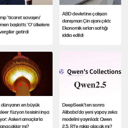
ABD devletine çalışan
mp 'ticaret savaşını'
danışman Çin ajanı çıktı:
men başlattı: 'O' ülkelere
Ekonomik sırları sattığı
vergiler getirdi
iddia edildi
n dünyanın en büyük
DeepSeek'ten sonra
leer füzyon tesisini inşa
Alibaba'da yeni yapay zeka
yor: Askeri amaçlarla
modelini yayınladı: Qwen
lanacaklar mı?
2.5, R1'e rakip olacak mı?