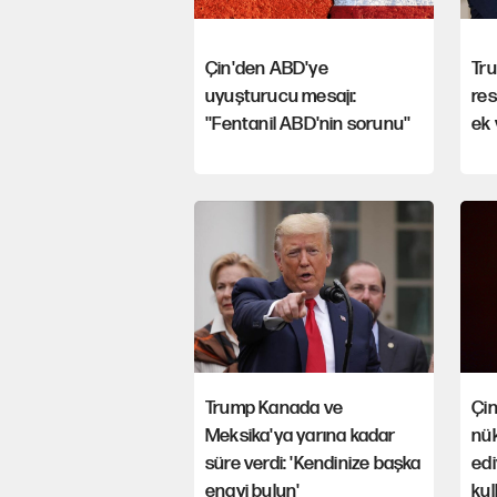
Çin'den ABD'ye
Tru
uyuşturucu mesajı:
res
''Fentanil ABD'nin sorunu''
ek 
Trump Kanada ve
Çi
Meksika'ya yarına kadar
nük
süre verdi: 'Kendinize başka
edi
enayi bulun'
kul