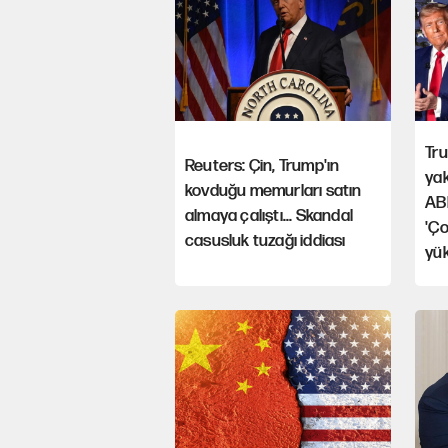
Tru
Reuters: Çin, Trump'ın
yak
kovduğu memurları satın
ABD
almaya çalıştı... Skandal
'Ço
casusluk tuzağı iddiası
yük