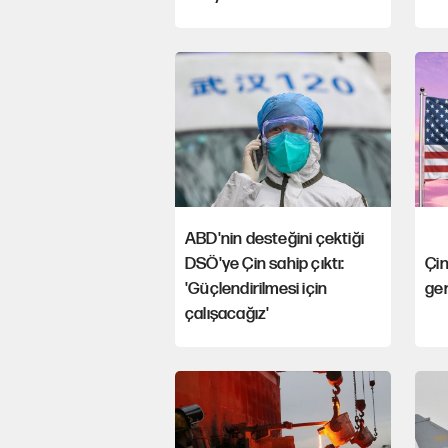
ABD'nin desteğini çektiği
DSÖ'ye Çin sahip çıktı:
Çi
'Güçlendirilmesi için
ger
çalışacağız'