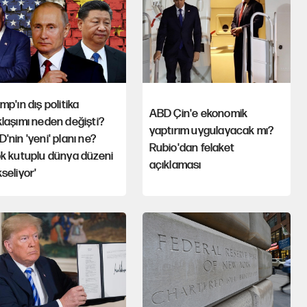
mp'ın dış politika
ABD Çin'e ekonomik
laşımı neden değişti?
yaptırım uygulayacak mı?
'nin 'yeni' planı ne?
Rubio'dan felaket
k kutuplu dünya düzeni
açıklaması
seliyor'