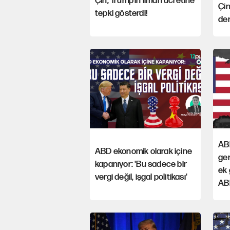
Çin, Trump’ın liman ücretine
Çin
tepki gösterdi!
der
ABD
ABD ekonomik olarak içine
ger
kapanıyor: 'Bu sadece bir
ek
vergi değil, işgal politikası'
AB