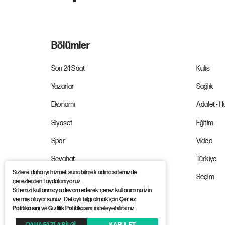
Bölümler
Son 24 Saat
Kulis
Yazarlar
Sağlık
Ekonomi
Adalet - 
Siyaset
Eğitim
Spor
Video
Seyahat
Türkiye
Sizlere daha iyi hizmet sunabilmek adına sitemizde
İş Dünyası
Seçim
çerezlerden faydalanıyoruz.
Sitemizi kullanmaya devam ederek çerez kullanımına izin
vermiş oluyorsunuz. Detaylı bilgi almak için
Çerez
Politikasını
ve
Gizlilik Politikasını
inceleyebilirsiniz
©Copyright 2026 12punto