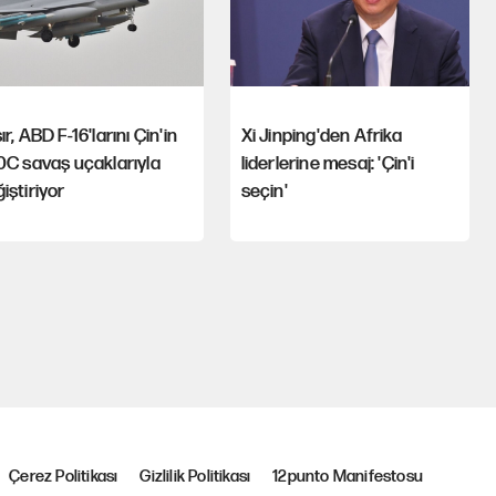
ır, ABD F-16'larını Çin'in
Xi Jinping'den Afrika
0C savaş uçaklarıyla
liderlerine mesaj: 'Çin'i
iştiriyor
seçin'
Çerez Politikası
Gizlilik Politikası
12punto Manifestosu