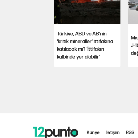
Türkiye, ABD ve AB'nin
Mıs
'kritik mineraller' ittifakına
J-1
katılacak mı? 'İttifakın
değ
kalbinde yer alabilir'
Künye
İletişim
RSS