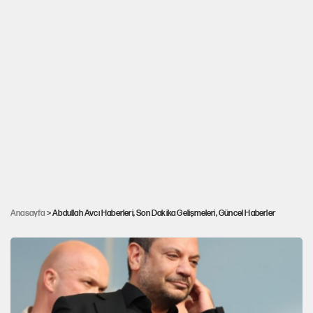
Anasayfa
> Abdullah Avcı Haberleri, Son Dakika Gelişmeleri, Güncel Haberler
Süper Lig ekibi Abdullah Avcı'yla anlaştı!