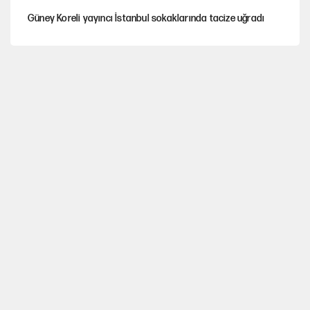
Güney Koreli yayıncı İstanbul sokaklarında tacize uğradı
PKK Yasası 15 Ağustos’a mı yetiştirilecek?!
YENİ Parti'de 'çerçeve yasa' çatlağı
Kılıçdaroğlu’ndan çerçeve yasa mesajı
UltraAslan lideri Sebahattin Şirin gözaltında