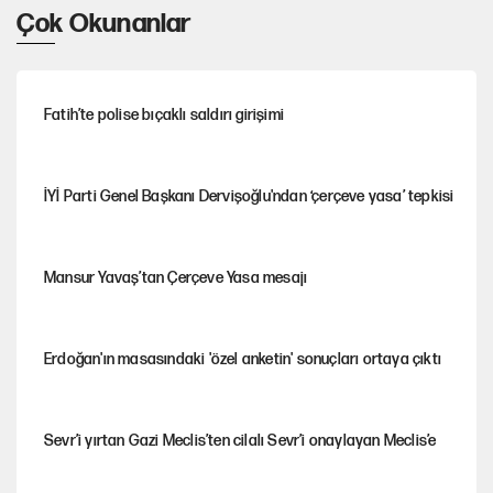
Çok Okunanlar
Fatih’te polise bıçaklı saldırı girişimi
İYİ Parti Genel Başkanı Dervişoğlu'ndan ‘çerçeve yasa’ tepkisi
Mansur Yavaş’tan Çerçeve Yasa mesajı
Erdoğan'ın masasındaki 'özel anketin' sonuçları ortaya çıktı
Sevr’i yırtan Gazi Meclis’ten cilalı Sevr’i onaylayan Meclis’e