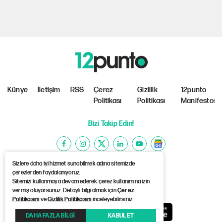
Künye
İletişim
RSS
Çerez
Gizlilik
12punto
Politikası
Politikası
Manifestosu
Bizi Takip Edin!
Sizlere daha iyi hizmet sunabilmek adına sitemizde
çerezlerden faydalanıyoruz.
Sitemizi kullanmaya devam ederek çerez kullanımına izin
©Copyright 2026 12punto
vermiş oluyorsunuz. Detaylı bilgi almak için
Çerez
Politikasını
ve
Gizlilik Politikasını
inceleyebilirsiniz
DAHA FAZLA BİLGİ
KABUL ET