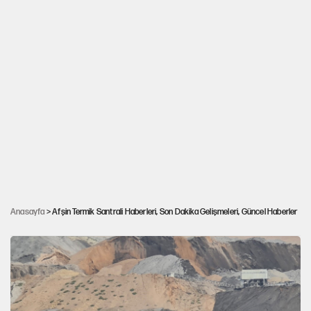
Elbistan halkı Termik Santral'e 'Hayır' dedi,
ÇED'in olumlu kararı uzmanları ayağa
kaldırdı: 'Deprem enkazı yerdeyken aldığımız
Anasayfa
> Afşin Termik Santrali Haberleri, Son Dakika Gelişmeleri, Güncel Haberler
havanın derdine düştük'