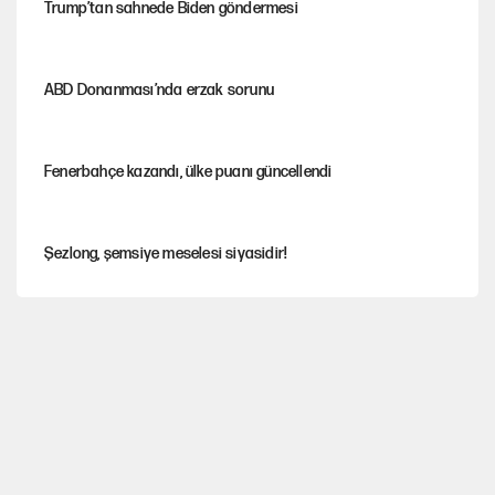
Trump’tan sahnede Biden göndermesi
ABD Donanması’nda erzak sorunu
Fenerbahçe kazandı, ülke puanı güncellendi
Şezlong, şemsiye meselesi siyasidir!
Mohamed Salah için Trabzon'da dev karşılama
Gazeteler çerçeve yasayı nasıl gördü?