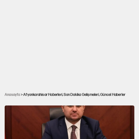
Anasayfa
> Afyonkarahisar Haberleri, Son Dakika Gelişmeleri, Güncel Haberler
Afyonkarahisar’daki çifte cinayette iki gözaltı