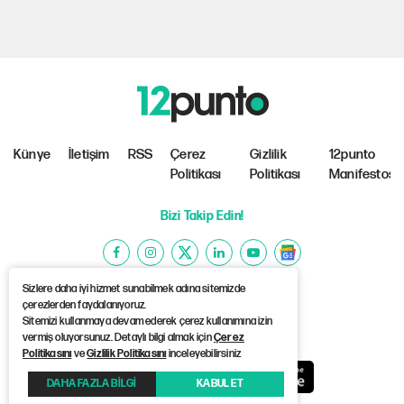
Künye
İletişim
RSS
Çerez
Gizlilik
12punto
Politikası
Politikası
Manifestosu
Bizi Takip Edin!
Sizlere daha iyi hizmet sunabilmek adına sitemizde
çerezlerden faydalanıyoruz.
Sitemizi kullanmaya devam ederek çerez kullanımına izin
©Copyright 2026 12punto
vermiş oluyorsunuz. Detaylı bilgi almak için
Çerez
Politikasını
ve
Gizlilik Politikasını
inceleyebilirsiniz
DAHA FAZLA BİLGİ
KABUL ET