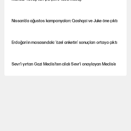
Nissan’da ağustos kampanyaları: Qashqai ve Juke öne çıktı
Erdoğan'ın masasındaki 'özel anketin' sonuçları ortaya çıktı
Sevr’i yırtan Gazi Meclis’ten cilalı Sevr’i onaylayan Meclis’e
Güney Koreli yayıncı İstanbul sokaklarında tacize uğradı
PKK Yasası 15 Ağustos’a mı yetiştirilecek?!
Togg’da Ağustos fiyatları ve kredi seçenekleri