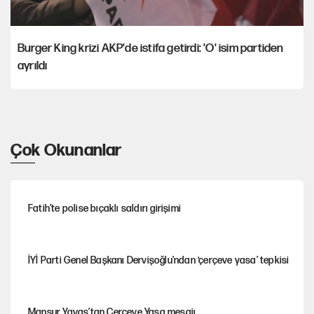
Burger King krizi AKP'de istifa getirdi: 'O' isim partiden
ayrıldı
Çok Okunanlar
Fatih’te polise bıçaklı saldırı girişimi
İYİ Parti Genel Başkanı Dervişoğlu'ndan ‘çerçeve yasa’ tepkisi
Mansur Yavaş’tan Çerçeve Yasa mesajı