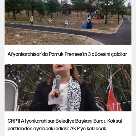
Afyonkarahisar'da Pamuk Prenses'in 3 cücesini çaldılar
CHP'li Afyonkarahisar Belediye Başkanı Burcu Köksal
partisinden ayrılacak iddiası: AKP'ye katılacak