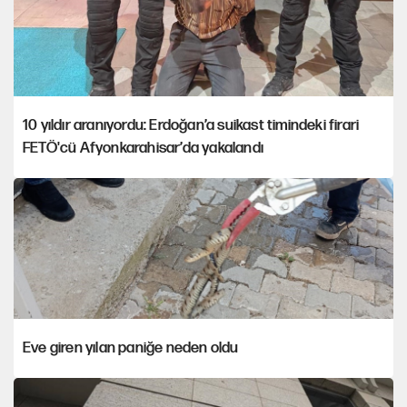
10 yıldır aranıyordu: Erdoğan’a suikast timindeki firari
FETÖ'cü Afyonkarahisar’da yakalandı
Eve giren yılan paniğe neden oldu