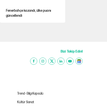
Fenerbahçe kazandı, ülke puanı
güncellendi
Hastaneden erken ayrıldı, hafızasını
kaybetti
Saray için 'tarikat liderinin oğluna
açık' diyen kişiye başdanışmandan
Bizi Takip Edin!
davet
Çerçeve yasa teklifi TBMM'ye sunuldu
CHP'li başkan AKP heyetiyle Murat
Kurum'u ziyaret etti
Trend - Bilgi Kapsülü
Kültür Sanat