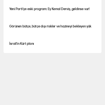
Yeni Parti'ye eski program: Ey Kemal Derviş, geldinse vur!
Görünen bütçe, bütçe dışı riskler ve hazineyi bekleyen yük
İsrail’in Kürt planı
Sahibinden satılık pasaport
Fatih Altaylı’dan Erdal Beşikçioğlu’na uyuşturucu testi tepkisi
CHP'li Kuşoğlu'ndan YENİ Parti ve kurultay çıkışı