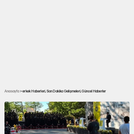
Anasayfa
> erkek Haberleri, Son Dakika Gelişmeleri, Güncel Haberler
Yarı çıplak şahıs üst geçitte asılı bulundu