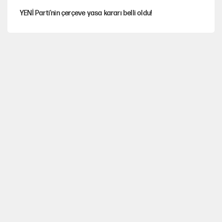
YENİ Parti'nin çerçeve yasa kararı belli oldu!
Dört yaşındaki oğlunun katili ile 3 gün sonra nikâh masasına
oturdu
CHP'den, YENİ Parti'ye geçen belediyeler belli oldu
Nesil Yaratmak
Şort giyen genç kadına bastonla saldırı