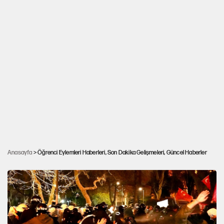
Anasayfa
> Öğrenci Eylemleri Haberleri, Son Dakika Gelişmeleri, Güncel Haberler
Demokrasi ve özgürlük şehidi Turan Emeksiz