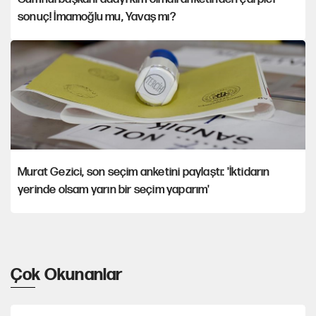
sonuç! İmamoğlu mu, Yavaş mı?
Murat Gezici, son seçim anketini paylaştı: 'İktidarın
yerinde olsam yarın bir seçim yaparım'
Çok Okunanlar