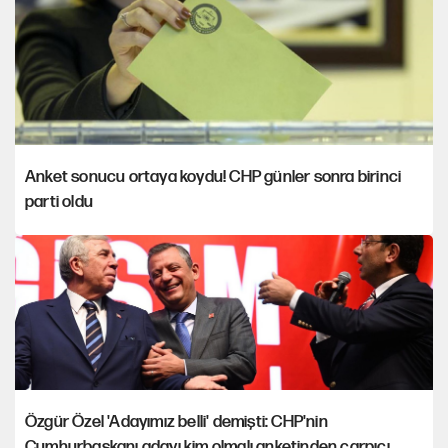
Anket sonucu ortaya koydu! CHP günler sonra birinci
parti oldu
Özgür Özel 'Adayımız belli' demişti: CHP'nin
Cumhurbaşkanı adayı kim olmalı anketinden çarpıcı