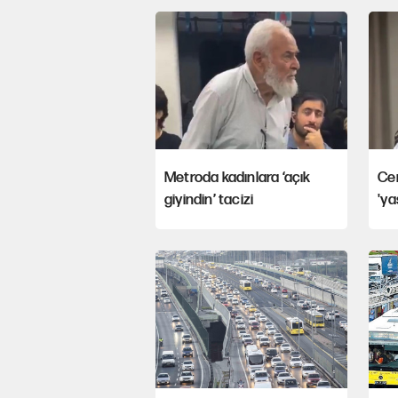
Metroda kadınlara ‘açık
Ce
giyindin’ tacizi
'ya