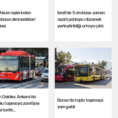
hkum eşlerinden
İsrail'de 5 otobüse zaman
obüse alınmadıkları'
ayarlı patlayıcı düzenek
iası
yerleştirildiği ortaya çıktı
n Dakika: Ankara'da
Bursa'da toplu taşımaya
lu taşımaya zam! İşte
zam geldi
i tarife...