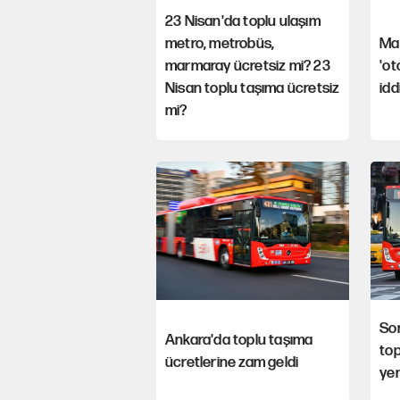
23 Nisan'da toplu ulaşım
metro, metrobüs,
Ma
marmaray ücretsiz mi? 23
'ot
Nisan toplu taşıma ücretsiz
idd
mi?
So
Ankara'da toplu taşıma
top
ücretlerine zam geldi
yen