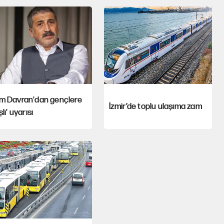
m Davran'dan gençlere
İzmir’de toplu ulaşıma zam
şlı' uyarısı