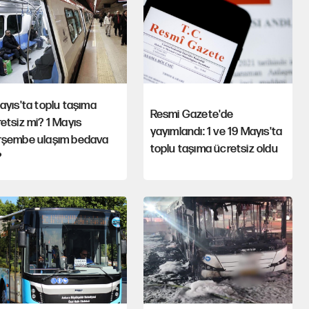
ayıs'ta toplu taşıma
Resmi Gazete'de
etsiz mi? 1 Mayıs
yayımlandı: 1 ve 19 Mayıs'ta
rşembe ulaşım bedava
toplu taşıma ücretsiz oldu
?