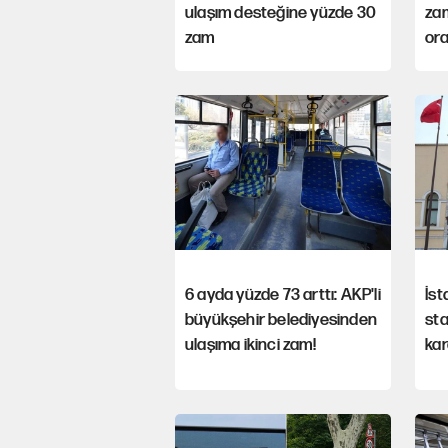
ulaşım desteğine yüzde 30
zam
zam
ora
6 ayda yüzde 73 arttı: AKP'li
İst
büyükşehir belediyesinden
sta
ulaşıma ikinci zam!
kar