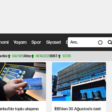
bin 566 eşya Karaköy’de açık
k
nomi
Yaşam
Spor
Siyaset
Bilim ve Teknoloji
Vide
leri, Güncel Haberler
erlini
64,0929
Altın
6614,0228
BIST
13.726
anbul’da toplu ulaşıma
İBB’den 30 Ağustos’a özel: