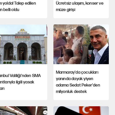
 yolda! Talep edilen
Ücretsiz ulaşım, konser ve
n belli oldu
müze girişi
Marmaray'da çocukları
anbul Valiliği'nden SMA
yanında dayak yiyen
ntlarıyla ilgili yasak
adama Sedat Peker'den
arı
milyonluk destek