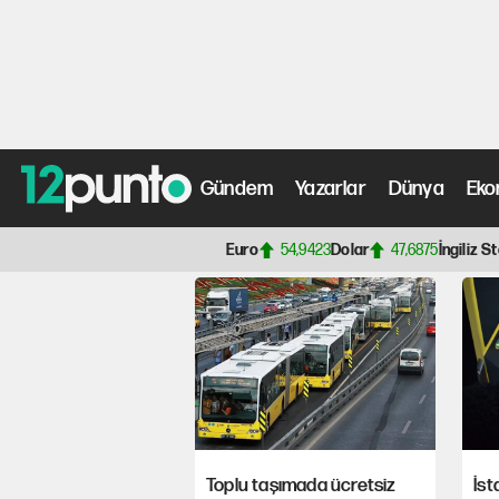
İETT’de unutulan 7 
artırmayla satılaca
Gündem
Yazarlar
Dünya
Eko
Anasayfa
> toplu taşıma Haberleri, Son Dakika Gelişme
Euro
54,9423
Dolar
47,6875
İngiliz St
Toplu taşımada ücretsiz
İst