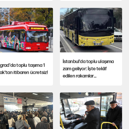
İstanbul'da toplu ulaşıma
grad'da toplu taşıma 1
zam geliyor: İşte teklif
k'tan itibaren ücretsiz!
edilen rakamlar...