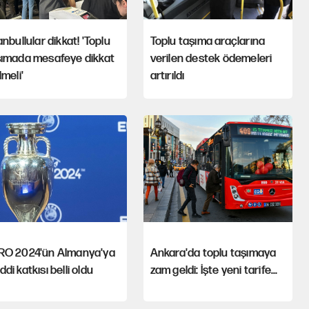
anbullular dikkat! 'Toplu
Toplu taşıma araçlarına
şımada mesafeye dikkat
verilen destek ödemeleri
lmeli'
artırıldı
RO 2024'ün Almanya'ya
Ankara'da toplu taşımaya
di katkısı belli oldu
zam geldi: İşte yeni tarife...