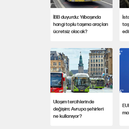
İBB duyurdu: Yılbaşında
İst
hangi toplu taşıma araçları
ta
ücretsiz olacak?
edi
Ulaşım tercihlerinde
EU
değişim: Avrupa şehirleri
mad
ne kullanıyor?