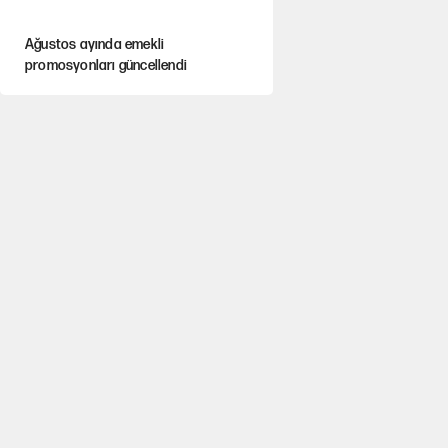
Ağustos ayında emekli
promosyonları güncellendi
Kılıçdaroğlu'nun grup konuşması
CHP'yi karıştırdı!
Gram ve ons altın yükselişini
sürdürüyor
AKP’li üç belediyeye operasyon
hazırlığı!
MASAK raporunda kim ne kadar
bağış yaptı?