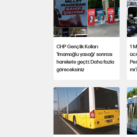
CHP Gençlik Kolları
1 M
'İmamoğlu yasağı' sonrası
ücr
harekete geçti: Daha fazla
Pe
göreceksiniz
mı