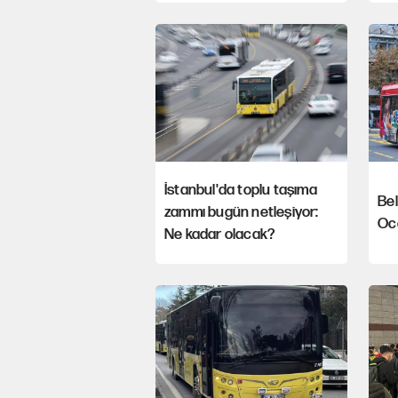
İstanbul'da toplu taşıma
Bel
zammı bugün netleşiyor:
Oca
Ne kadar olacak?