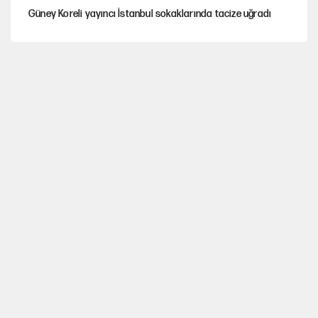
Güney Koreli yayıncı İstanbul sokaklarında tacize uğradı
YENİ Parti’nin çerçeve yasa kararı belli oldu
YENİ Parti'de 'çerçeve yasa' çatlağı
Kılıçdaroğlu’ndan çerçeve yasa mesajı
Cemil Tugay’ın son hamlesi AKP’ye geçiş iddialarını
güçlendirdi!