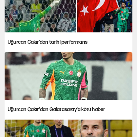
Uğurcan Çakır’dan tarihi performans
Uğurcan Çakır'dan Galatasaray'a kötü haber