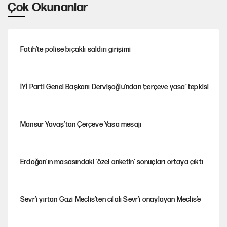
Çok Okunanlar
Fatih’te polise bıçaklı saldırı girişimi
İYİ Parti Genel Başkanı Dervişoğlu'ndan ‘çerçeve yasa’ tepkisi
Mansur Yavaş’tan Çerçeve Yasa mesajı
Erdoğan'ın masasındaki 'özel anketin' sonuçları ortaya çıktı
Sevr’i yırtan Gazi Meclis’ten cilalı Sevr’i onaylayan Meclis’e