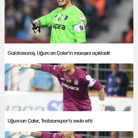
Galatasaray, Uğurcan Çakır’ın maaşını açıkladı!
Uğurcan Çakır, Trabzonspor’a veda etti