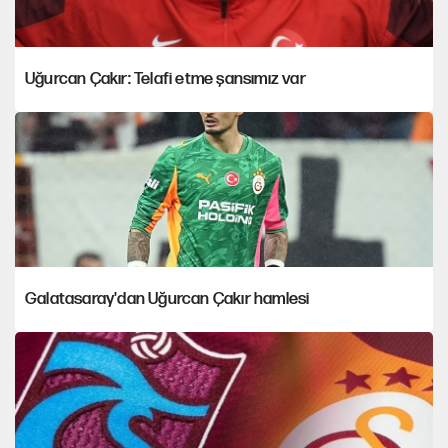
Uğurcan Çakır: Telafi etme şansımız var
Galatasaray'dan Uğurcan Çakır hamlesi