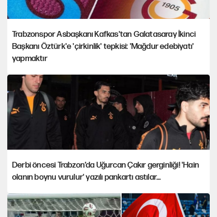
Trabzonspor Asbaşkanı Kafkas'tan Galatasaray İkinci
Başkanı Öztürk'e 'çirkinlik' tepkisi: 'Mağdur edebiyatı'
yapmaktır
Derbi öncesi Trabzon’da Uğurcan Çakır gerginliği! 'Hain
olanın boynu vurulur' yazılı pankartı astılar...