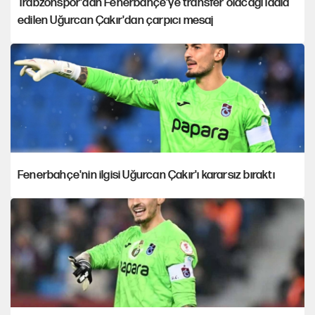
Trabzonspor'dan Fenerbahçe'ye transfer olacağı iddia
edilen Uğurcan Çakır'dan çarpıcı mesaj
Fenerbahçe'nin ilgisi Uğurcan Çakır'ı kararsız bıraktı