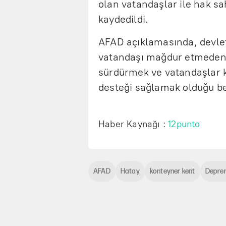
olan vatandaşlar ile hak sa
kaydedildi.
AFAD açıklamasında, devleti
vatandaşı mağdur etmeden 
sürdürmek ve vatandaşlar k
desteği sağlamak olduğu bel
Haber Kaynağı :
12punto
AFAD
Hatay
konteyner kent
Deprem