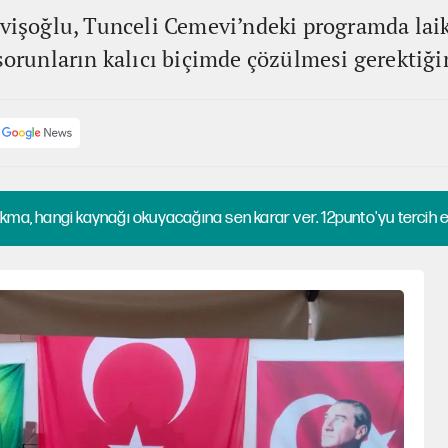
rvişoğlu, Tunceli Cemevi’ndeki programda lai
sorunların kalıcı biçimde çözülmesi gerektiği
kma, hangi kaynağı okuyacağına sen karar ver. 12punto'yu tercih et