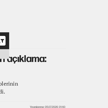
o
n açıklama:
plerinin
di.
Yayınlanma: 05.07.2026 01:40