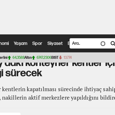
nomi
Yaşam
Spor
Siyaset
Bilim ve Teknoloji
Vide
daki konteyner kentler için açıklama: Barınma desteği sürecek
erlini
64,3588
Altın
6747,2306
BIST
13.774
daki konteyner kentler içi
i sürecek
kentlerin kapatılması sürecinde ihtiyaç sahi
nakillerin aktif merkezlere yapıldığını bildir