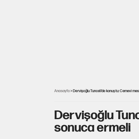
Anasayfa
> Dervişoğlu Tunceli’de konuştu: Cemevi mese
Dervişoğlu Tunc
sonuca ermeli