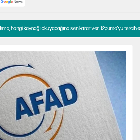
kma, hangi kaynağı okuyacağına sen karar ver. 12punto'yu tercih et