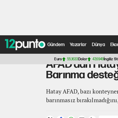
Gündem
Yazarlar
Dünya
Eko
Anasayfa
>
Kamu Gündemi Haberleri
> AFAD’dan Hatay’
Euro
55,1633
Dolar
47,6949
İngiliz St
AFAD’dan Hatay’
Barınma desteğ
Hatay AFAD, bazı konteyner 
barınmasız bırakılmadığını, 