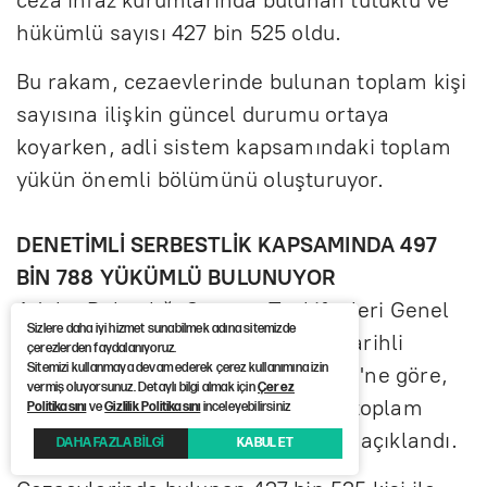
ceza infaz kurumlarında bulunan tutuklu ve
hükümlü sayısı 427 bin 525 oldu.
Bu rakam, cezaevlerinde bulunan toplam kişi
sayısına ilişkin güncel durumu ortaya
koyarken, adli sistem kapsamındaki toplam
yükün önemli bölümünü oluşturuyor.
DENETİMLİ SERBESTLİK KAPSAMINDA 497
BİN 788 YÜKÜMLÜ BULUNUYOR
Adalet Bakanlığı Ceza ve Tevkifevleri Genel
Sizlere daha iyi hizmet sunabilmek adına sitemizde
Müdürlüğü'nün 30 Haziran 2026 tarihli
çerezlerden faydalanıyoruz.
Sitemizi kullanmaya devam ederek çerez kullanımına izin
"Denetimli Serbestlik İstatistikleri"ne göre,
vermiş oluyorsunuz. Detaylı bilgi almak için
Çerez
denetim ve takip altında bulunan toplam
Politikasını
ve
Gizlilik Politikasını
inceleyebilirsiniz
yükümlü sayısı 497 bin 788 olarak açıklandı.
DAHA FAZLA BİLGİ
KABUL ET