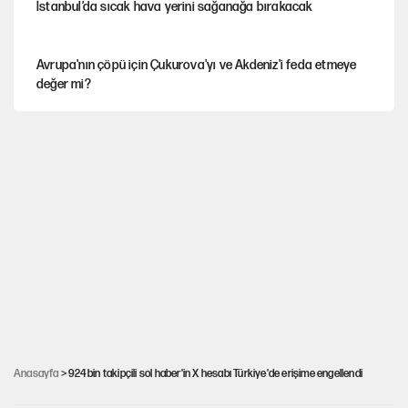
İstanbul’da sıcak hava yerini sağanağa bırakacak
Avrupa'nın çöpü için Çukurova'yı ve Akdeniz'i feda etmeye
değer mi?
YENİ Parti’nin çerçeve yasa kararı belli oldu
Mekke Anlaşması ile Türkiye savaşa çekiliyor
Karadeniz’de dron saldırısına uğrayan NADEZHDA gemisi
Türkiye'ye geldi
Güneş tutulması ne zaman yaşanacak?
Anasayfa
> 924 bin takipçili sol haber'in X hesabı Türkiye'de erişime engellendi