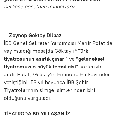
herkese gönülden minnettarız."
— Zeynep Göktay Dilbaz
İBB Genel Sekreter Yardımcısı Mahir Polat da
yayımladığı mesajda Göktay’ı
“Türk
tiyatrosunun asırlık çınarı”
ve
“geleneksel
tiyatromuzun büyük temsilcisi”
sözleriyle
andı. Polat, Göktay’ın Eminönü Halkevi’nden
yetiştiğini, 53 yıl boyunca İBB Şehir
Tiyatroları’nın simge isimlerinden biri
olduğunu vurguladı.
TİYATRODA 60 YILI AŞAN İZ