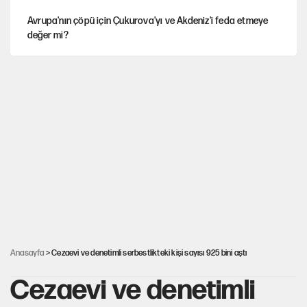
Avrupa'nın çöpü için Çukurova'yı ve Akdeniz'i feda etmeye
değer mi?
YENİ Parti’nin çerçeve yasa kararı belli oldu
Mekke Anlaşması ile Türkiye savaşa çekiliyor
Karadeniz’de dron saldırısına uğrayan NADEZHDA gemisi
Türkiye'ye geldi
Güneş tutulması ne zaman yaşanacak?
Anasayfa
> Cezaevi ve denetimli serbestlikteki kişi sayısı 925 bini aştı
Cezaevi ve denetimli