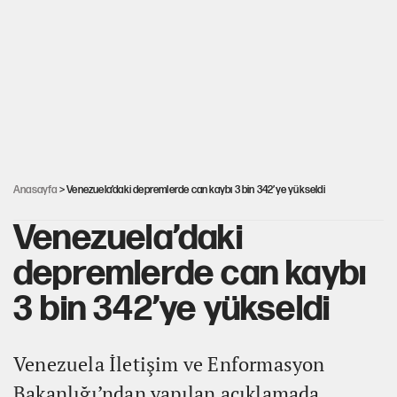
Mekke Anlaşması ile Türkiye savaşa çekiliyor
Karadeniz’de dron saldırısına uğrayan NADEZHDA gemisi
Türkiye'ye geldi
Güneş tutulması ne zaman yaşanacak?
Anasayfa
> Venezuela’daki depremlerde can kaybı 3 bin 342’ye yükseldi
Venezuela’daki
depremlerde can kaybı
3 bin 342’ye yükseldi
Venezuela İletişim ve Enformasyon
Bakanlığı’ndan yapılan açıklamada,