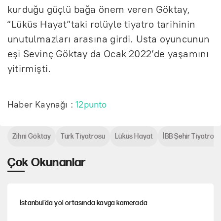
kurduğu güçlü bağa önem veren Göktay,
“Lüküs Hayat”taki rolüyle tiyatro tarihinin
unutulmazları arasına girdi. Usta oyuncunun
eşi Sevinç Göktay da Ocak 2022’de yaşamını
yitirmişti.
Haber Kaynağı :
12punto
Zihni Göktay
Türk Tiyatrosu
Lüküs Hayat
İBB Şehir Tiyatrolar
Çok Okunanlar
İstanbul’da yol ortasında kavga kamerada