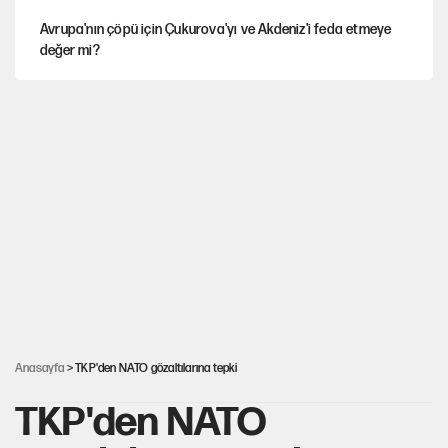
Avrupa'nın çöpü için Çukurova'yı ve Akdeniz'i feda etmeye
değer mi?
YENİ Parti’nin çerçeve yasa kararı belli oldu
Mekke Anlaşması ile Türkiye savaşa çekiliyor
Karadeniz’de dron saldırısına uğrayan NADEZHDA gemisi
Türkiye'ye geldi
Güneş tutulması ne zaman yaşanacak?
Anasayfa
> TKP'den NATO gözaltılarına tepki
TKP'den NATO