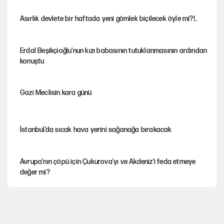
Asırlık devlete bir haftada yeni gömlek biçilecek öyle mi?!..
Erdal Beşikçioğlu'nun kızı babasının tutuklanmasının ardından
konuştu
Gazi Meclisin kara günü
İstanbul’da sıcak hava yerini sağanağa bırakacak
Avrupa'nın çöpü için Çukurova'yı ve Akdeniz'i feda etmeye
değer mi?
YENİ Parti’nin çerçeve yasa kararı belli oldu