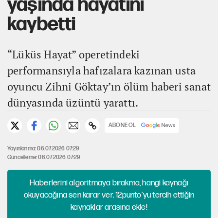
yaşında hayatını
kaybetti
“Lüküs Hayat” operetindeki
performansıyla hafızalara kazınan usta
oyuncu Zihni Göktay’ın ölüm haberi sanat
dünyasında üzüntü yarattı.
ABONE OL
Yayınlanma: 06.07.2026 07:29
Güncelleme: 06.07.2026 07:29
Haberlerini algoritmaya bırakma, hangi kaynağı
okuyacağına sen karar ver. 12punto'yu tercih ettiğin
kaynaklar arasına ekle!