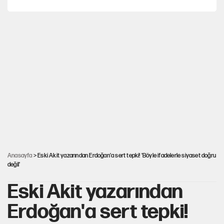
Gazeteler çerçeve yasayı nasıl gördü?
Hayye ale’s-SALAH, Hayye ale’l-felâh
ABD ekonomisi ve NATO’nun işlevi
Ağustos ayında emekli promosyonları güncellendi
Anasayfa
> Eski Akit yazarından Erdoğan'a sert tepki! 'Böyle ifadelerle siyaset doğru
değil'
Eski Akit yazarından
Erdoğan'a sert tepki!