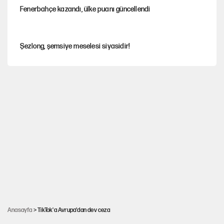
Fenerbahçe kazandı, ülke puanı güncellendi
Şezlong, şemsiye meselesi siyasidir!
Gazeteler çerçeve yasayı nasıl gördü?
Hayye ale’s-SALAH, Hayye ale’l-felâh
ABD ekonomisi ve NATO’nun işlevi
Ağustos ayında emekli promosyonları güncellendi
Anasayfa
> TikTok'a Avrupa'dan dev ceza