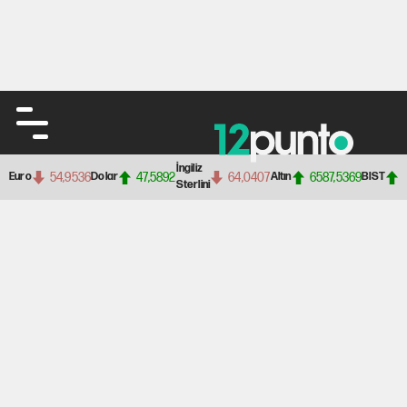
İngiliz
54,9536
47,5892
64,0407
6587,5369
Euro
Dolar
Altın
BIST
Sterlini