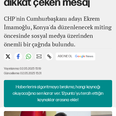
dikkat çeken mesaj
CHP'nin Cumhurbaşkanı adayı Ekrem
İmamoğlu, Konya'da düzenlenecek miting
öncesinde sosyal medya üzerinden
önemli bir çağrıda bulundu.
ABONE OL
Yayınlanma: 02.05.2025 15:19
Güncelleme: 02.05.2025 15:31
Haberlerini algoritmaya bırakma, hangi kaynağı
okuyacağına sen karar ver. 12punto'yu tercih ettiğin
kaynaklar arasına ekle!