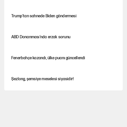
Trump’tan sahnede Biden göndermesi
ABD Donanması’nda erzak sorunu
Fenerbahçe kazandı, ülke puanı güncellendi
Şezlong, şemsiye meselesi siyasidir!
Gazeteler çerçeve yasayı nasıl gördü?
Hayye ale’s-SALAH, Hayye ale’l-felâh