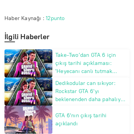
Haber Kaynağı :
12punto
İlgili Haberler
Take-Two’dan GTA 6 için
çıkış tarihi açıklaması:
'Heyecanı canlı tutmak
istiyoruz'
Dedikodular can sıkıyor:
Rockstar GTA 6'yı
beklenenden daha pahalıya
satabilir
GTA 6'nın çıkış tarihi
açıklandı