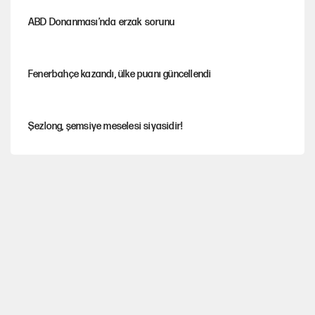
ABD Donanması’nda erzak sorunu
Fenerbahçe kazandı, ülke puanı güncellendi
Şezlong, şemsiye meselesi siyasidir!
Gazeteler çerçeve yasayı nasıl gördü?
Hayye ale’s-SALAH, Hayye ale’l-felâh
ABD ekonomisi ve NATO’nun işlevi