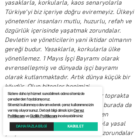
yasaklarla, korkularla, kaos senaryolarla
Türkiye'yi biz içeriye doğru eviremeyiz. Ülkeyi
yönetenler insanları mutlu, huzurlu, refah ve
özgürlük içerisinde yaşatmak zorundalar.
Devletin ve yöneticilerin yani iktidar olmanın
gereği budur. Yasaklarla, korkularla ülke
yönetilemez. 1 Mayıs İşçi Bayramı olarak
evrenselleşmiş ve dünyada işçi bayramı
olarak kutlanmaktadır. Artık dünya küçük bir
köydür. Olup bitenler hepimizi
Sizlere daha iyi hizmet sunabilmek adına sitemizde
ilgilendirmektedir. Orada başka bir toprakta
çerezlerden faydalanıyoruz.
ve coğrafyada bayram kutlanırken burada da
Sitemizi kullanmaya devam ederek çerez kullanımına izin
vermiş oluyorsunuz. Detaylı bilgi almak için
Çerez
kutlanır. İşçiler kırmadan, dökmeden
Politikasını
ve
Gizlilik Politikasını
inceleyebilirsiniz
anayasal çerçevede kalmak kaydıyla yasal
DAHA FAZLA BİLGİ
KABUL ET
çerçevede kendilerini ifade etmek zorundalar