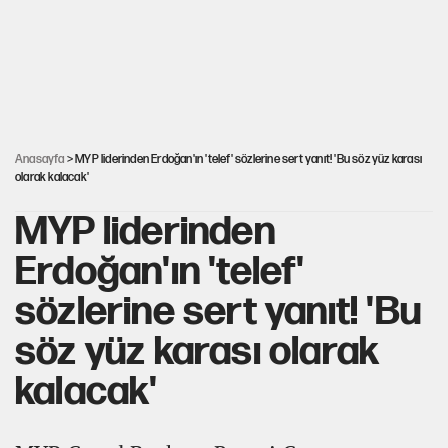
ABD ekonomisi ve NATO’nun işlevi
Ağustos ayında emekli promosyonları güncellendi
Anasayfa
> MYP liderinden Erdoğan'ın 'telef' sözlerine sert yanıt! 'Bu söz yüz karası
olarak kalacak'
MYP liderinden
Erdoğan'ın 'telef'
sözlerine sert yanıt! 'Bu
söz yüz karası olarak
kalacak'