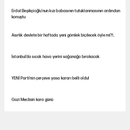
Erdal Beşikçioğlu'nun kızı babasının tutuklanmasının ardından
konuştu
Asırlık devlete bir haftada yeni gömlek biçilecek öyle mi?!..
İstanbul’da sıcak hava yerini sağanağa bırakacak
YENİ Parti'nin çerçeve yasa kararı belli oldu!
Gazi Meclisin kara günü
Karadeniz’de dron saldırısına uğrayan NADEZHDA gemisi
Türkiye'ye geldi