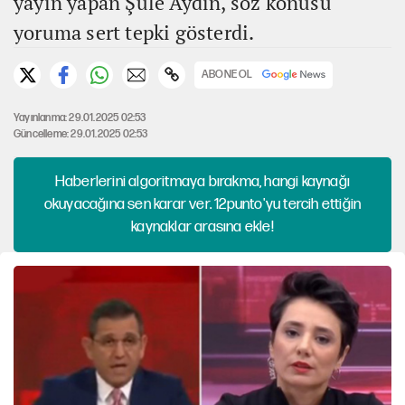
yayın yapan Şule Aydın, söz konusu
yoruma sert tepki gösterdi.
ABONE OL
Yayınlanma: 29.01.2025 02:53
Güncelleme: 29.01.2025 02:53
Haberlerini algoritmaya bırakma, hangi kaynağı
okuyacağına sen karar ver. 12punto'yu tercih ettiğin
kaynaklar arasına ekle!