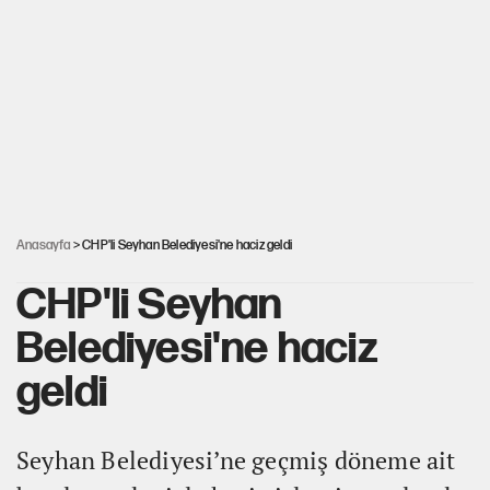
Miras kalan taşınmazların satışında yeni model
Kredi kartı şifresinde bu rakamı kullananlar dikkat!
Avrupa'nın çöpü için Çukurova'yı ve Akdeniz'i feda etmeye
değer mi?
Anasayfa
> CHP'li Seyhan Belediyesi'ne haciz geldi
CHP'li Seyhan
Belediyesi'ne haciz
geldi
Seyhan Belediyesi’ne geçmiş döneme ait