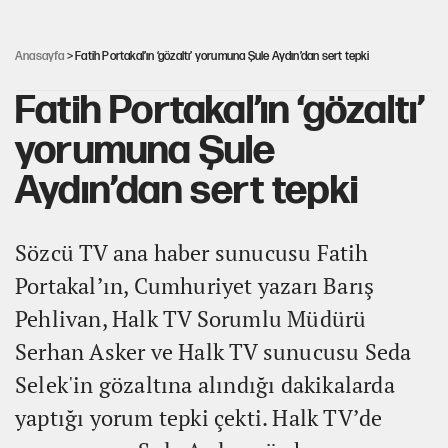
Avrupa'nın çöpü için Çukurova'yı ve Akdeniz'i feda etmeye
değer mi?
Anasayfa
> Fatih Portakal’ın ‘gözaltı’ yorumuna Şule Aydın’dan sert tepki
Fatih Portakal’ın ‘gözaltı’
yorumuna Şule
Aydın’dan sert tepki
Sözcü TV ana haber sunucusu Fatih
Portakal’ın, Cumhuriyet yazarı Barış
Pehlivan, Halk TV Sorumlu Müdürü
Serhan Asker ve Halk TV sunucusu Seda
Selek'in gözaltına alındığı dakikalarda
yaptığı yorum tepki çekti. Halk TV’de