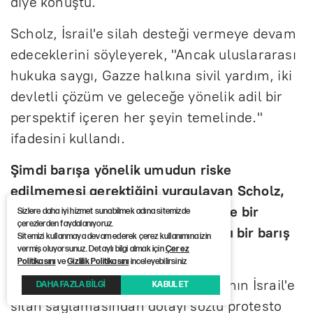
diye konuştu.
Scholz, İsrail'e silah desteği vermeye devam
edeceklerini söyleyerek, "Ancak uluslararası
hukuka saygı, Gazze halkına sivil yardım, iki
devletli çözüm ve geleceğe yönelik adil bir
perspektif içeren her şeyin temelinde."
ifadesini kullandı.
Şimdi barışa yönelik umudun riske
edilmemesi gerektiğini vurgulayan Scholz,
"Bu çok ama çok önemli. Bu sadece bir
Sizlere daha iyi hizmet sunabilmek adına sitemizde
çerezlerden faydalanıyoruz.
duraklama değil. Ateşkesten kalıcı bir barış
Sitemizi kullanmaya devam ederek çerez kullanımına izin
vermiş oluyorsunuz. Detaylı bilgi almak için
Çerez
oluşmalı." diye konuştu.
Politikasını
ve
Gizlilik Politikasını
inceleyebilirsiniz
Etkinlikte 2 kişi Scholz'u Almanya'nın İsrail'e
DAHA FAZLA BİLGİ
KABUL ET
silah sağlamasından dolayı sözlü protesto