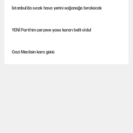
İstanbul’da sıcak hava yerini sağanağa bırakacak
YENİ Parti'nin çerçeve yasa kararı belli oldu!
Gazi Meclisin kara günü
Karadeniz’de dron saldırısına uğrayan NADEZHDA gemisi
Türkiye'ye geldi
Miras kalan taşınmazların satışında yeni model
Kredi kartı şifresinde bu rakamı kullananlar dikkat!