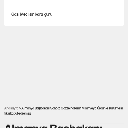
Gazi Meclisin kara günü
Karadeniz’de dron saldırısına uğrayan NADEZHDA gemisi
Türkiye'ye geldi
Miras kalan taşınmazların satışında yeni model
Kredi kartı şifresinde bu rakamı kullananlar dikkat!
Avrupa'nın çöpü için Çukurova'yı ve Akdeniz'i feda etmeye
değer mi?
Anasayfa
> Almanya Başbakanı Scholz: Gazze halkının Mısır veya Ürdün'e sürülmesi
fikri kabul edilemez