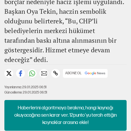
borçlar nedeniyle haciz işlemi uygulandı.
Başkan Oya Tekin, haczin sembolik
olduğunu belirterek, “Bu, CHP’li
belediyelerin merkezi hükümet
tarafından baskı altına alınmasının bir
göstergesidir. Hizmet etmeye devam
edeceğiz” dedi.
ABONE OL
Yayınlanma: 29.01.2025 06:51
Güncelleme: 29.01.2025 06:51
Haberlerini algoritmaya bırakma, hangi kaynağı
okuyacağına sen karar ver. 12punto'yu tercih ettiğin
kaynaklar arasına ekle!