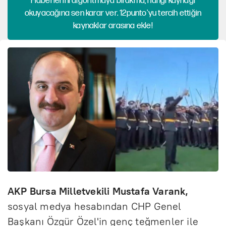
Haberlerini algoritmaya bırakma, hangi kaynağı
okuyacağına sen karar ver. 12punto'yu tercih ettiğin
kaynaklar arasına ekle!
AKP Bursa Milletvekili Mustafa Varank,
sosyal medya hesabından CHP Genel
Başkanı Özgür Özel'in genç teğmenler ile