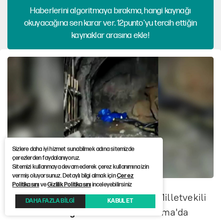
Haberlerini algoritmaya bırakma, hangi kaynağı
okuyacağına sen karar ver. 12punto'yu tercih ettiğin
kaynaklar arasına ekle!
Sizlere daha iyi hizmet sunabilmek adına sitemizde
çerezlerden faydalanıyoruz.
Sitemizi kullanmaya devam ederek çerez kullanımına izin
vermiş oluyorsunuz. Detaylı bilgi almak için
Çerez
Politikasını
ve
Gizlilik Politikasını
inceleyebilirsiniz
Bağımsız Maden İş, AKP Batman Milletvekili
DAHA FAZLA BİLGİ
KABUL ET
Ferhat Nasıroğlu’na
ait Manisa Soma'da