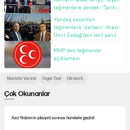
teğmenlere destek: 'Tarih
affetmeyecek'
Yandaş yazardan
teğmenlere 'darbeci' iması:
Ümit Özdağ'dan sert yanıt
MHP’den teğmenler
açıklaması
Mustafa Varank
Özgür Özel
Dilruba K.
Çok Okunanlar
Aziz Yıldırım’ın şikayeti sonrası harekete geçildi