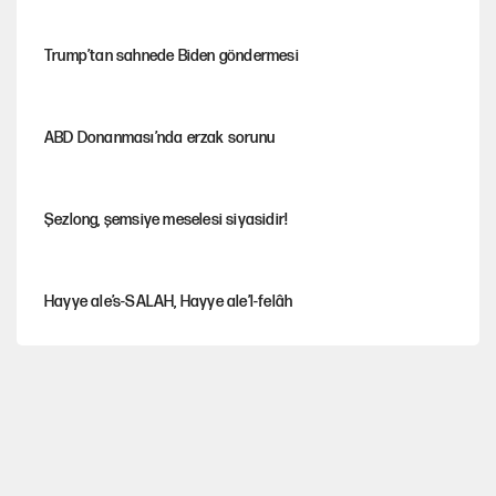
Trump’tan sahnede Biden göndermesi
ABD Donanması’nda erzak sorunu
Şezlong, şemsiye meselesi siyasidir!
Hayye ale’s-SALAH, Hayye ale’l-felâh
Gazeteler çerçeve yasayı nasıl gördü?
ABD ekonomisi ve NATO’nun işlevi