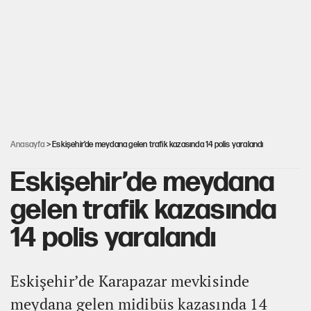
ABD ekonomisi ve NATO’nun işlevi
Ağustos ayında emekli promosyonları güncellendi
Kılıçdaroğlu'nun grup konuşması CHP'yi karıştırdı!
Anasayfa
> Eskişehir’de meydana gelen trafik kazasında 14 polis yaralandı
Eskişehir’de meydana
gelen trafik kazasında
14 polis yaralandı
Eskişehir’de Karapazar mevkisinde
meydana gelen midibüs kazasında 14