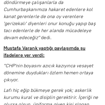
döndürmeye çalışanlarla da
Cumhurbaşkanımıza hakaret edenlere kol
kanat gerenlerle de ona oy verenlere
'gerizekalı' diyenleri onur konuğu yapıp baş
tacı edenlerle de her alanda mücadeleye
devam edeceğiz"
dedi.
Mustafa Varank yaptığı paylaşımda şu
ifadelere yer verdi:
''CHP'nin boyasını azıcık kazıyınca vesayet
dönemine duydukları özlem hemen ortaya
çıkıyor.
Lafı hiç eğip bükmeye gerek yok; askerlik
kurumu kural ve disiplin gerektirir. İçeriği ne
olursa olsun, üniforma giyen kişi slogan