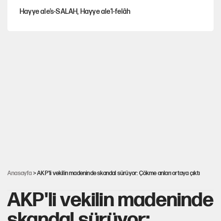
Hayye ale’s-SALAH, Hayye ale’l-felâh
Gazeteler çerçeve yasayı nasıl gördü?
ABD ekonomisi ve NATO’nun işlevi
Ağustos ayında emekli promosyonları güncellendi
Kılıçdaroğlu'nun grup konuşması CHP'yi karıştırdı!
Anasayfa
> AKP'li vekilin madeninde skandal sürüyor: Çökme anları ortaya çıktı
AKP'li vekilin madeninde
skandal sürüyor: