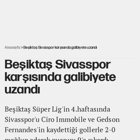
Ağustos ayında emekli promosyonları güncellendi
Kılıçdaroğlu'nun grup konuşması CHP'yi karıştırdı!
Anasayfa
> Beşiktaş Sivasspor karşısında galibiyete uzandı
Beşiktaş Sivasspor
karşısında galibiyete
uzandı
Beşiktaş Süper Lig'in 4.haftasında
Sivasspor'u Ciro Immobile ve Gedson
Fernandes'in kaydettiği gollerle 2-0
mağlup ederek puanını 9'a çıkardı.