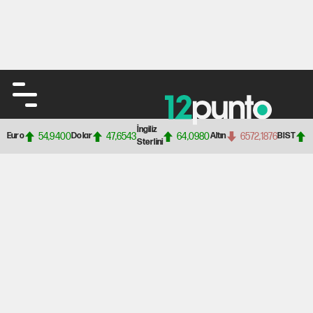
İngiliz
54,9400
47,6543
64,0980
6572,1876
Euro
Dolar
Altın
BIST
Sterlini