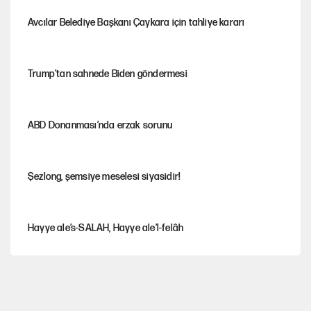
Avcılar Belediye Başkanı Çaykara için tahliye kararı
Trump’tan sahnede Biden göndermesi
ABD Donanması’nda erzak sorunu
Şezlong, şemsiye meselesi siyasidir!
Hayye ale’s-SALAH, Hayye ale’l-felâh
Gazeteler çerçeve yasayı nasıl gördü?