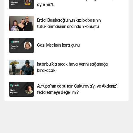
öyle mi?!..
Erdal Beşikçioğlu'nun kızı babasının
tutuklanmasının ardından konuştu
Gazi Meclisin kara günü
İstanbul’da sıcak hava yerini sağanağa
bırakacak
Avrupa'nın çöpü için Çukurova'yı ve Akdeniz'i
feda etmeye değer mi?
Mekke Anlaşması ile Türkiye savaşa çekiliyor