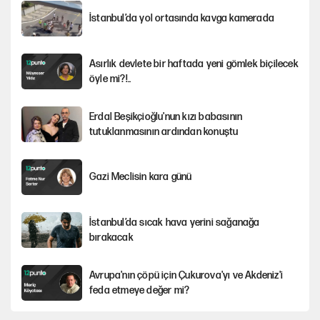
İstanbul’da yol ortasında kavga kamerada
Asırlık devlete bir haftada yeni gömlek biçilecek
öyle mi?!..
Erdal Beşikçioğlu'nun kızı babasının
tutuklanmasının ardından konuştu
Gazi Meclisin kara günü
İstanbul’da sıcak hava yerini sağanağa
bırakacak
Avrupa'nın çöpü için Çukurova'yı ve Akdeniz'i
feda etmeye değer mi?