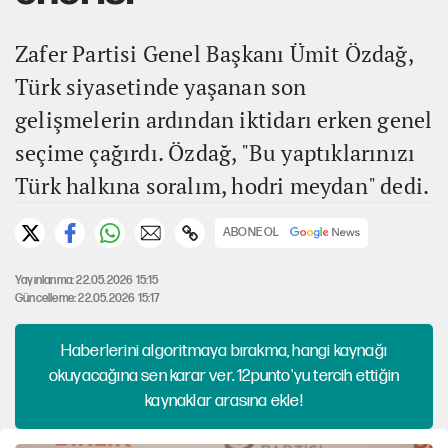
Zafer Partisi Genel Başkanı Ümit Özdağ,
Türk siyasetinde yaşanan son
gelişmelerin ardından iktidarı erken genel
seçime çağırdı. Özdağ, "Bu yaptıklarınızı
Türk halkına soralım, hodri meydan" dedi.
ABONE OL
Yayınlanma: 22.05.2026 15:15
Güncelleme: 22.05.2026 15:17
Haberlerini algoritmaya bırakma, hangi kaynağı
okuyacağına sen karar ver. 12punto'yu tercih ettiğin
kaynaklar arasına ekle!