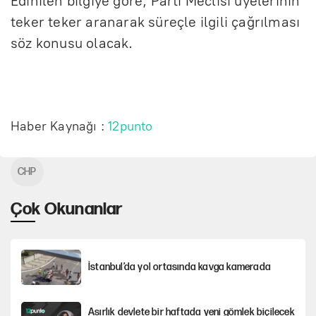
Edinilen bilgiye göre, Parti Meclisi üyelerinin
teker teker aranarak süreçle ilgili çağrılması
söz konusu olacak.
Haber Kaynağı :
12punto
CHP
Çok Okunanlar
İstanbul’da yol ortasında kavga kamerada
Asırlık devlete bir haftada yeni gömlek biçilecek