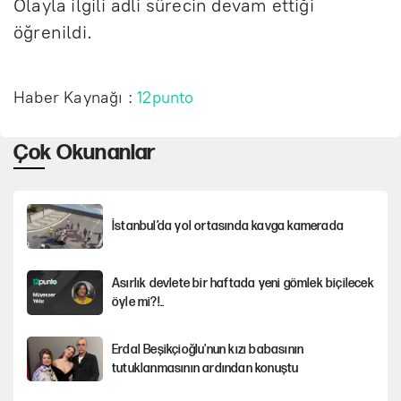
Olayla ilgili adli sürecin devam ettiği
öğrenildi.
Haber Kaynağı :
12punto
Çok Okunanlar
İstanbul’da yol ortasında kavga kamerada
Asırlık devlete bir haftada yeni gömlek biçilecek
öyle mi?!..
Erdal Beşikçioğlu'nun kızı babasının
tutuklanmasının ardından konuştu