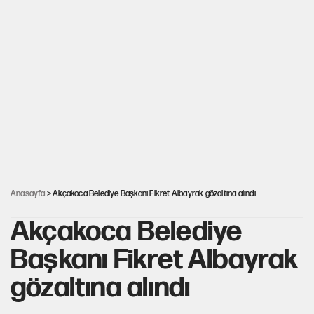
Mekke Anlaşması ile Türkiye savaşa çekiliyor
YENİ Parti’nin çerçeve yasa kararı belli oldu
Karadeniz’de dron saldırısına uğrayan
NADEZHDA gemisi Türkiye'ye geldi
Güneş tutulması ne zaman yaşanacak?
Anasayfa
> Akçakoca Belediye Başkanı Fikret Albayrak gözaltına alındı
Akçakoca Belediye
Başkanı Fikret Albayrak
gözaltına alındı