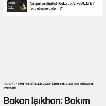
Avrupa'nın çöpü için Çukurova'yı ve Akdeniz'i
feda etmeye değer mi?
Mekke Anlaşması ile Türkiye savaşa çekiliyor
YENİ Parti’nin çerçeve yasa kararı belli oldu
Karadeniz’de dron saldırısına uğrayan
NADEZHDA gemisi Türkiye'ye geldi
Güneş tutulması ne zaman yaşanacak?
Anasayfa
> Bakan Işıkhan: Bakım ekonomisi alanında uluslararası iş birliklerini
artıracağız
Bakan Işıkhan: Bakım