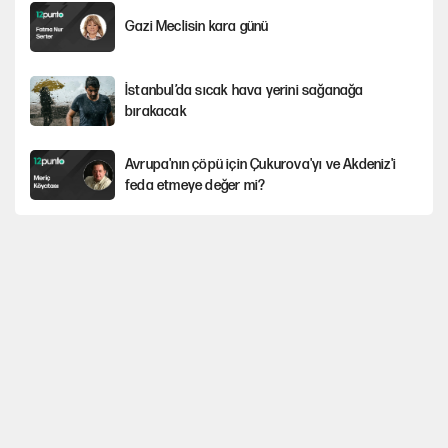
Gazi Meclisin kara günü
İstanbul’da sıcak hava yerini sağanağa
bırakacak
Avrupa'nın çöpü için Çukurova'yı ve Akdeniz'i
feda etmeye değer mi?
Mekke Anlaşması ile Türkiye savaşa çekiliyor
YENİ Parti’nin çerçeve yasa kararı belli oldu
Karadeniz’de dron saldırısına uğrayan
NADEZHDA gemisi Türkiye'ye geldi