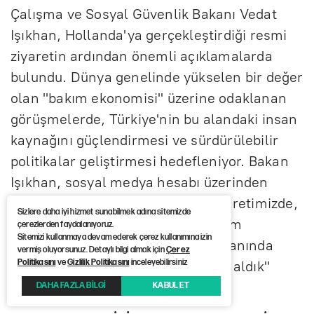
Çalışma ve Sosyal Güvenlik Bakanı Vedat
Işıkhan, Hollanda'ya gerçekleştirdiği resmi
ziyaretin ardından önemli açıklamalarda
bulundu. Dünya genelinde yükselen bir değer
olan "bakım ekonomisi" üzerine odaklanan
görüşmelerde, Türkiye'nin bu alandaki insan
kaynağını güçlendirmesi ve sürdürülebilir
politikalar geliştirmesi hedefleniyor. Bakan
Işıkhan, sosyal medya hesabı üzerinden
yaptığı paylaşımda, "Hollanda ziyaretimizde,
Sizlere daha iyi hizmet sunabilmek adına sitemizde
tüm dünyada gündeme gelen bakım
çerezlerden faydalanıyoruz.
Sitemizi kullanmaya devam ederek çerez kullanımına izin
ekonomisi ve uzun süreli bakım alanında
vermiş oluyorsunuz. Detaylı bilgi almak için
Çerez
Politikasını
ve
Gizlilik Politikasını
inceleyebilirsiniz
uygulama örnekleri hakkında bilgi aldık"
ifadelerini kullandı.
DAHA FAZLA BİLGİ
KABUL ET