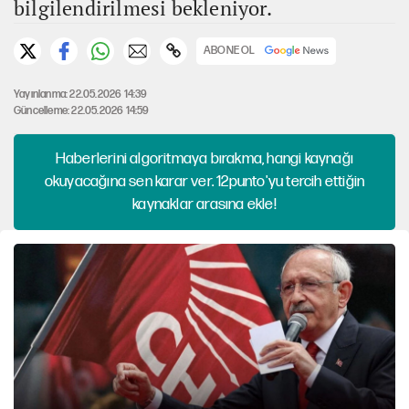
bilgilendirilmesi bekleniyor.
ABONE OL
Yayınlanma: 22.05.2026 14:39
Güncelleme: 22.05.2026 14:59
Haberlerini algoritmaya bırakma, hangi kaynağı
okuyacağına sen karar ver. 12punto'yu tercih ettiğin
kaynaklar arasına ekle!