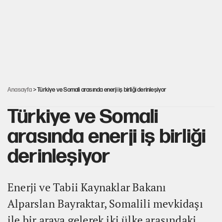
YENİ Parti’nin çerçeve yasa kararı belli oldu
Karadeniz’de dron saldırısına uğrayan
NADEZHDA gemisi Türkiye'ye geldi
Güneş tutulması ne zaman yaşanacak?
Anasayfa
> Türkiye ve Somali arasında enerji iş birliği derinleşiyor
Türkiye ve Somali
arasında enerji iş birliği
derinleşiyor
Enerji ve Tabii Kaynaklar Bakanı
Alparslan Bayraktar, Somalili mevkidaşı
ile bir araya gelerek iki ülke arasındaki