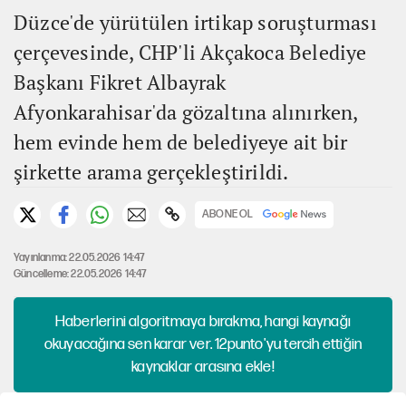
Düzce'de yürütülen irtikap soruşturması
çerçevesinde, CHP'li Akçakoca Belediye
Başkanı Fikret Albayrak
Afyonkarahisar'da gözaltına alınırken,
hem evinde hem de belediyeye ait bir
şirkette arama gerçekleştirildi.
ABONE OL
Yayınlanma: 22.05.2026 14:47
Güncelleme: 22.05.2026 14:47
Haberlerini algoritmaya bırakma, hangi kaynağı
okuyacağına sen karar ver. 12punto'yu tercih ettiğin
kaynaklar arasına ekle!