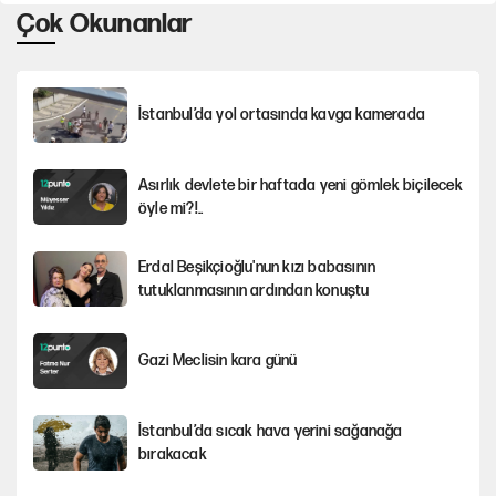
Çok Okunanlar
İstanbul’da yol ortasında kavga kamerada
Asırlık devlete bir haftada yeni gömlek biçilecek
öyle mi?!..
Erdal Beşikçioğlu'nun kızı babasının
tutuklanmasının ardından konuştu
Gazi Meclisin kara günü
İstanbul’da sıcak hava yerini sağanağa
bırakacak