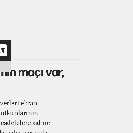
o
min maçı var,
verleri ekran
tutkunlarının
ücadelelere sahne
n karşılaşmasında