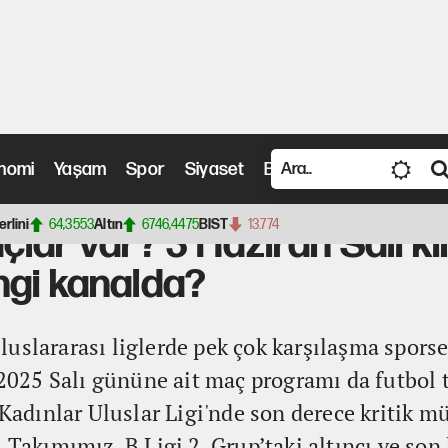
nomi
Yaşam
Spor
Siyaset
Bilim ve Teknoloji
Vide
 3 Haziran Salı kimin maçı var, saat kaçta? Hangi kanalda?
erlini
64,3553
Altın
6746,4475
BIST
13.774
lar var? 3 Haziran Salı ki
ngi kanalda?
uslararası liglerde pek çok karşılaşma sporse
n 2025 Salı gününe ait maç programı da futbol 
dınlar Uluslar Ligi'nde son derece kritik m
l Takımımız, B Ligi 2. Grup’taki altıncı ve so