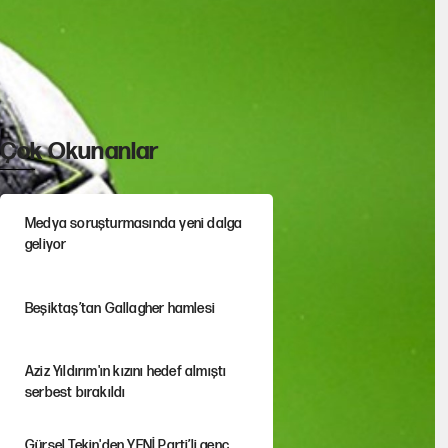
Çok Okunanlar
Medya soruşturmasında yeni dalga
geliyor
Beşiktaş’tan Gallagher hamlesi
Aziz Yıldırım'ın kızını hedef almıştı
serbest bırakıldı
Gürsel Tekin'den YENİ Parti’li genç