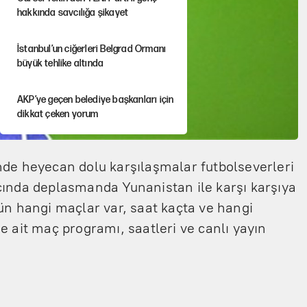
hakkında savcılığa şikayet
İstanbul’un ciğerleri Belgrad Ormanı
büyük tehlike altında
AKP’ye geçen belediye başkanları için
dikkat çeken yorum
İtalya, askıya aldığı İspanya ile
nde heyecan dolu karşılaşmalar futbolseverleri
Schengen uygulaması için tarih verdi
maçında deplasmanda Yunanistan ile karşı karşıya
Salah’ın Trabzonspor alacakları için
ün hangi maçlar var, saat kaçta ve hangi
haciz süreci
e ait maç programı, saatleri ve canlı yayın
Cem Gürdeniz'den 'Mekke Ortak
Savunma Anlaşması' için kritik uyarı
Fatih Altaylı’dan Erdal Beşikçioğlu’na