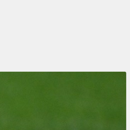
uyuşturucu testi tepkisi