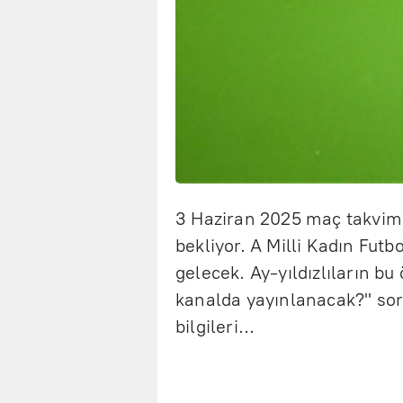
3 Haziran 2025 maç takvimi
bekliyor. A Milli Kadın Fut
gelecek. Ay-yıldızlıların b
kanalda yayınlanacak?" soru
bilgileri...