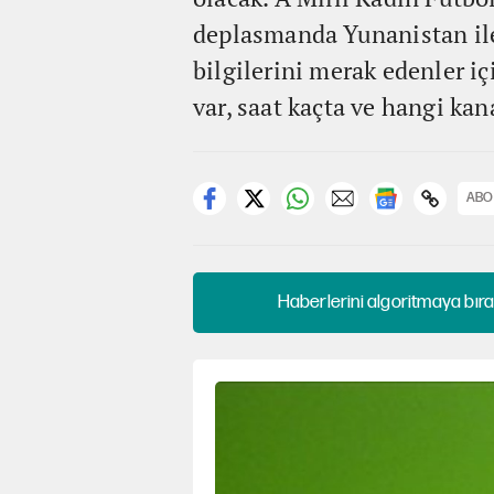
deplasmanda Yunanistan ile 
bilgilerini merak edenler iç
var, saat kaçta ve hangi k
ABO
Haberlerini algoritmaya bıra