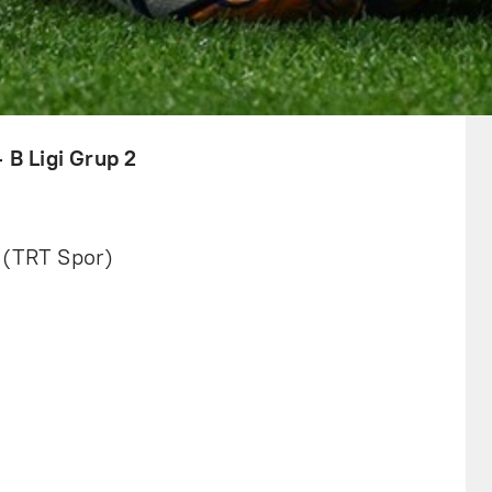
 B Ligi Grup 2
 (TRT Spor)