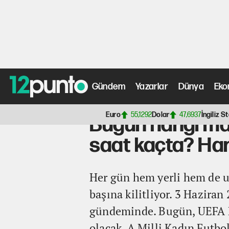
Gündem
Yazarlar
Dünya
Eko
Anasayfa
>
Fotoğraf Galerisi
> Bugün hangi maçlar var?
Euro
55,1292
Dolar
47,6937
İngiliz St
Bugün hangi maç
saat kaçta? Ha
Her gün hem yerli hem de ul
başına kilitliyor. 3 Hazira
gündeminde. Bugün, UEFA Ka
olacak. A Milli Kadın Futbo