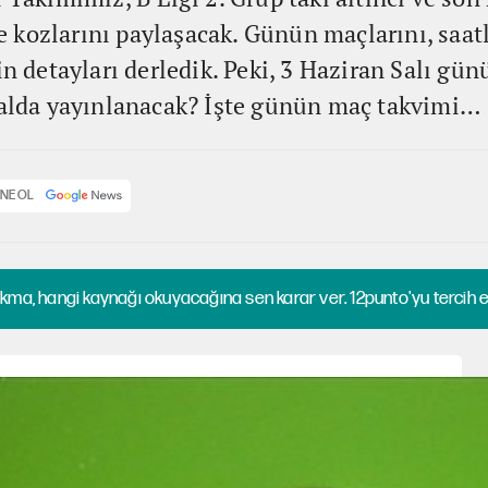
kozlarını paylaşacak. Günün maçlarını, saatl
in detayları derledik. Peki, 3 Haziran Salı gü
analda yayınlanacak? İşte günün maç takvimi…
NE OL
kma, hangi kaynağı okuyacağına sen karar ver. 12punto'yu tercih et