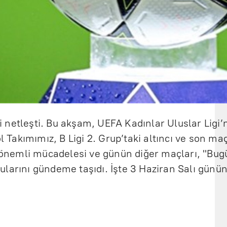
 netleşti. Bu akşam, UEFA Kadınlar Uluslar Ligi’
bol Takımımız, B Ligi 2. Grup’taki altıncı ve son 
u önemli mücadelesi ve günün diğer maçları, "Bug
larını gündeme taşıdı. İşte 3 Haziran Salı günün