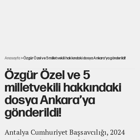
Miras kalan taşınmazların satışında yeni model
MHP'li vekil masaya yumruk vurdu, İYİ Partili vekilin üzerine
yürüdü!
Çerçeve yasa kabul edildi, Ümit Özdağ'dan Güvenpark çağrısı
Anasayfa
> Özgür Özel ve 5 milletvekili hakkındaki dosya Ankara’ya gönderildi!
Özgür Özel ve 5
milletvekili hakkındaki
dosya Ankara’ya
gönderildi!
Antalya Cumhuriyet Başsavcılığı, 2024