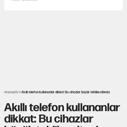
Şort giyen genç kadına bastonla saldırı
Miras kalan taşınmazların satışında yeni model
MHP'li vekil masaya yumruk vurdu, İYİ Partili vekilin üzerine
yürüdü!
Çerçeve yasa kabul edildi, Ümit Özdağ'dan Güvenpark çağrısı
Anasayfa
> Akıllı telefon kullananlar dikkat: Bu cihazlar büyük tehlike altında
Akıllı telefon kullananlar
dikkat: Bu cihazlar