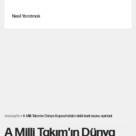
Nesil Yaratmak
Şort giyen genç kadına bastonla saldırı
Miras kalan taşınmazların satışında yeni model
MHP'li vekil masaya yumruk vurdu, İYİ Partili vekilin üzerine
yürüdü!
Çerçeve yasa kabul edildi, Ümit Özdağ'dan Güvenpark çağrısı
Anasayfa
> A Milli Takım'ın Dünya Kupası'ndaki rakibi kadrosunu açıkladı
A Milli Takım'ın Dünya