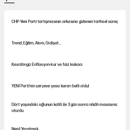
CHP-Yeni Parti tartışmasının arkasına gizlenen tarihsel süreç
Trend; Eğilim, Akım, Gidişat…
Kısırdöngü: Enflasyon-kur ve faiz kıskacı
YENİ Parti'nin çerçeve yasa kararı belli oldu!
Dört yaşındaki oğlunun katili ile 3 gün sonra nikâh masasına
oturdu
Nesil Yaratmak