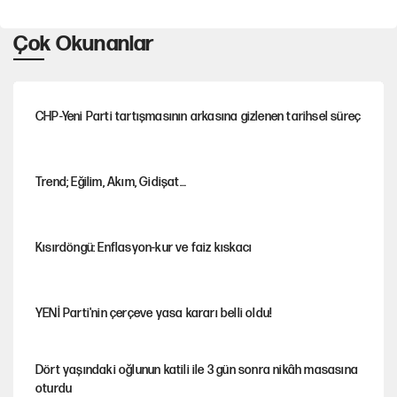
Çok Okunanlar
CHP-Yeni Parti tartışmasının arkasına gizlenen tarihsel süreç
Trend; Eğilim, Akım, Gidişat…
Kısırdöngü: Enflasyon-kur ve faiz kıskacı
YENİ Parti'nin çerçeve yasa kararı belli oldu!
Dört yaşındaki oğlunun katili ile 3 gün sonra nikâh masasına
oturdu