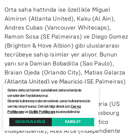
Orta saha hattında ise özellikle Miguel
Almiron (Atlanta United), Kaku (Al Ain),
Andres Cubas (Vancouver Whitecaps),
Ramon Sosa (SE Palmeiras) ve Diego Gomez
(Brighton & Hove Albion) gibi uluslararası
tecrübeye sahip isimler yer alıyor. Bunun
yanı sıra Damian Bobadilla (Sao Paulo),
Braian Ojeda (Orlando City), Matias Galarza
(Atlanta United) ve Mauricio (SE Palmeiras)
da kadroya davet edildi.
Sizlere daha iyi hizmet sunabilmek adına sitemizde
çerezlerden faydalanıyoruz.
Sitemizi kullanmaya devam ederek çerez kullanımına izin
Hücum hattında ise Antonio Sanabria (US
vermiş oluyorsunuz. Detaylı bilgi almak için
Çerez
Cremonese), Julio Enciso (RC Strasbourg
Politikasını
ve
Gizlilik Politikasını
inceleyebilirsiniz
Alsace), Gabriel Avalos (Club Atletico
DAHA FAZLA BİLGİ
KABUL ET
Independiente), Alex Arce (Independiente