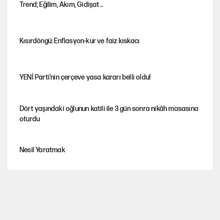
Trend; Eğilim, Akım, Gidişat…
Kısırdöngü: Enflasyon-kur ve faiz kıskacı
YENİ Parti'nin çerçeve yasa kararı belli oldu!
Dört yaşındaki oğlunun katili ile 3 gün sonra nikâh masasına
oturdu
Nesil Yaratmak
Şort giyen genç kadına bastonla saldırı