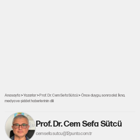
Anasayfa
>
Yazarlar
>
Prof. Dr. Cem Sefa Sütcü
>
Önce duygu, sonra akıl: İkna,
medya ve şiddet haberlerinin dili
Prof. Dr. Cem Sefa Sütcü
cemsefa.sutcu@12punto.com.tr