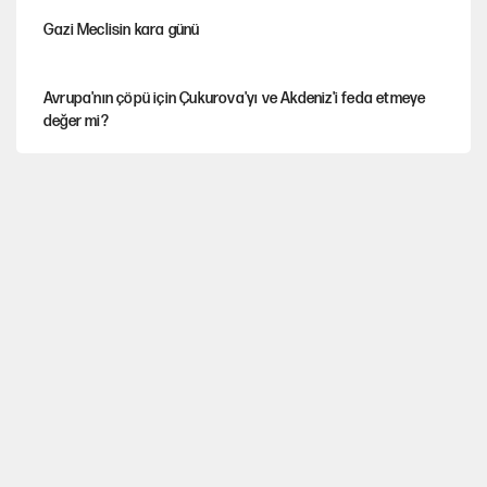
Gazi Meclisin kara günü
Avrupa'nın çöpü için Çukurova'yı ve Akdeniz'i feda etmeye
değer mi?
YENİ Parti’nin çerçeve yasa kararı belli oldu
Mekke Anlaşması ile Türkiye savaşa çekiliyor
Karadeniz’de dron saldırısına uğrayan NADEZHDA gemisi
Türkiye'ye geldi
Güneş tutulması ne zaman yaşanacak?